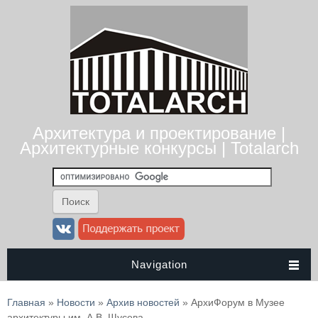
Архитектура и проектирование |
Архитектурные конкурсы | Totalarch
Navigation
Вы здесь
Главная
»
Новости
»
Архив новостей
» АрхиФорум в Музее
архитектуры им. А.В. Щусева