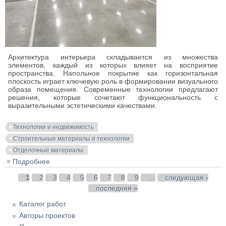
Архитектура интерьера складывается из множества
элементов, каждый из которых влияет на восприятие
пространства. Напольное покрытие как горизонтальная
плоскость играет ключевую роль в формировании визуального
образа помещения. Современные технологии предлагают
решения, которые сочетают функциональность с
выразительными эстетическими качествами.
Технологии и недвижимость
Строительные материалы и технологии
Отделочные материалы
Подробнее
о Эстетика современных интерьеров: роль
глянцевых напольных покрытий
Страницы
1
2
3
4
5
6
7
8
9
…
следующая ›
последняя »
Каталог работ
Авторы проектов