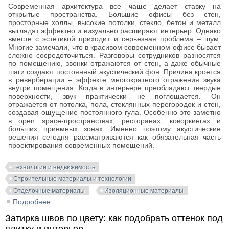
Современная архитектура все чаще делает ставку на
открытые пространства. Большие офисы без стен,
просторные холлы, высокие потолки, стекло, бетон и металл
выглядят эффектно и визуально расширяют интерьер. Однако
вместе с эстетикой приходит и серьезная проблема – шум.
Многие замечали, что в красивом современном офисе бывает
сложно сосредоточиться. Разговоры сотрудников разносятся
по помещению, звонки отражаются от стен, а даже обычные
шаги создают постоянный акустический фон. Причина кроется
в реверберации – эффекте многократного отражения звука
внутри помещения. Когда в интерьере преобладают твердые
поверхности, звук практически не поглощается. Он
отражается от потолка, пола, стеклянных перегородок и стен,
создавая ощущение постоянного гула. Особенно это заметно
в open space-пространствах, ресторанах, коворкингах и
больших приемных зонах. Именно поэтому акустические
решения сегодня рассматриваются как обязательная часть
проектирования современных помещений.
Технологии и недвижимость
Строительные материалы и технологии
Отделочные материалы
Изоляционные материалы
Подробнее
о Почему современные помещения становятся
шумными
Затирка швов по цвету: как подобрать оттенок под