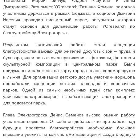
YOresearch Марии Зинчук, Андрея Яшутина и Анны
Дмитриевой. Экономист YOresearch Татьяна Фомина помогала
участникам держаться в рамках бюджета, а социолог Дмитрий
Нисевич проводил письменный опрос, результаты которого
станут основой для дальнейшей работы YOresearch по
благоустройству Электрогорска.
Результатом пятичасовой работы стали концепции
благоустройства важных для жителей досуговых зон – пруда и
бульвара, идеи новых точек притяжения – фотозоны, фонтана и
скульптурной композиции в центральном парке. Были
придуманы и наложены на карту города планы веломаршрутов
и лыжня. Для организации детского досуга участники воркшопа
проработали концепции детских площадок и веревочных
парков. Одной из самых необычных идей стал комплекс
уличных велотренажеров, вырабатывающих электроэнергию
для подсветки парка.
Глава Электрогорска Денис Семенов высоко оценил работу
участников воркшопа. От себя он добавил, что при работе над
будущим проектом благоустройства необходимо большое
внимание уделить четкой системе навигации и создать единую