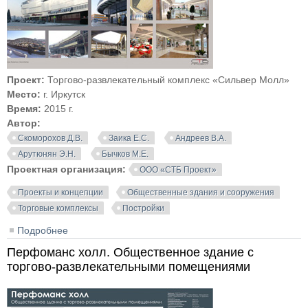
Проект:
Торгово-развлекательный комплекс «Сильвер Молл»
Место:
г. Иркутск
Время:
2015 г.
Автор:
Скоморохов Д.В.
Заика Е.С.
Андреев В.А.
Арутюнян Э.Н.
Бычков М.Е.
Проектная организация:
ООО «СТБ Проект»
Проекты и концепции
Общественные здания и сооружения
Торговые комплексы
Постройки
Подробнее
о Торгово-развлекательный комплекс «Сильвер
Молл» в Иркутске
Перфоманс холл. Общественное здание с
торгово-развлекательными помещениями