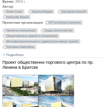
Время:
2014 г.
Автор:
Розен Георг
Таранов Вадим
Бурлаков Алексей
Кубанова Ирина
Проектная организация:
ATP architects engineers
Проекты и концепции
Градостроительство
Общественные здания и сооружения
Многофункциональные и административные здания
Торговые комплексы
Подробнее
о Концепция культурно-развлекательного центра во
Владимире. ATP architects engineers
Проект общественно-торгового центра по пр.
Ленина в Братске