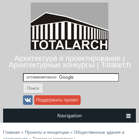
Архитектура и проектирование |
Архитектурные конкурсы | Totalarch
Navigation
Вы здесь
Главная
»
Проекты и концепции
»
Общественные здания и
сооружения
» Торговые комплексы