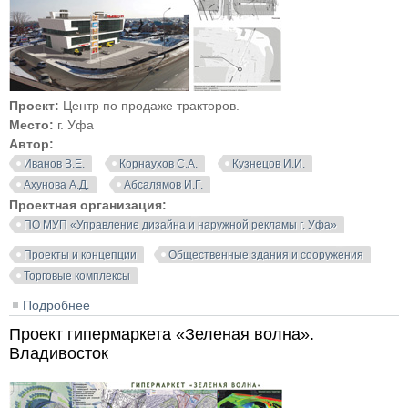
Проект:
Центр по продаже тракторов.
Место:
г. Уфа
Автор:
Иванов В.Е.
Корнаухов С.А.
Кузнецов И.И.
Ахунова А.Д.
Абсалямов И.Г.
Проектная организация:
ПО МУП «Управление дизайна и наружной рекламы г. Уфа»
Проекты и концепции
Общественные здания и сооружения
Торговые комплексы
Подробнее
о Проект центра по продаже тракторов. Уфа
Проект гипермаркета «Зеленая волна».
Владивосток