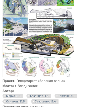
Проект:
Гипермаркет «Зеленая волна»
Место:
г. Владивосток
Автор:
Марус Я.В.
Казанцев П.А.
Товмаш О.Б.
Осипович И.В.
Савостенко В.А.
Проектная организация: