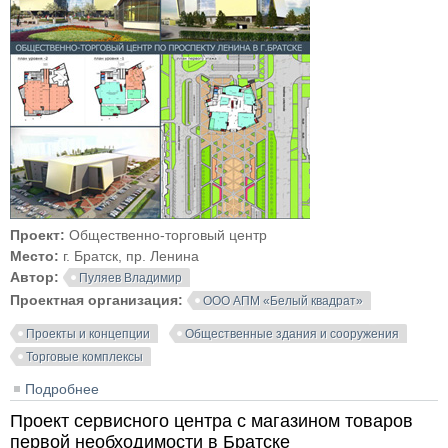
Проект:
Общественно-торговый центр
Место:
г. Братск, пр. Ленина
Автор:
Пуляев Владимир
Проектная организация:
ООО АПМ «Белый квадрат»
Проекты и концепции
Общественные здания и сооружения
Торговые комплексы
Подробнее
о Проект общественно-торгового центра по пр.
Ленина в Братске
Проект сервисного центра с магазином товаров
первой необходимости в Братске