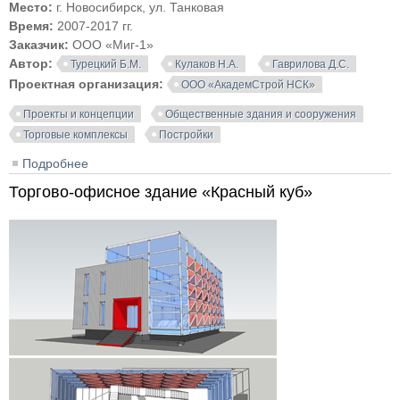
Место:
г. Новосибирск, ул. Танковая
Время:
2007-2017 гг.
Заказчик:
ООО «Миг-1»
Автор:
Турецкий Б.М.
Кулаков Н.А.
Гаврилова Д.С.
Проектная организация:
ООО «АкадемСтрой НСК»
Проекты и концепции
Общественные здания и сооружения
Торговые комплексы
Постройки
Подробнее
о Торгово-развлекательный центр «Европейский» в
Новосибирске
Торгово-офисное здание «Красный куб»