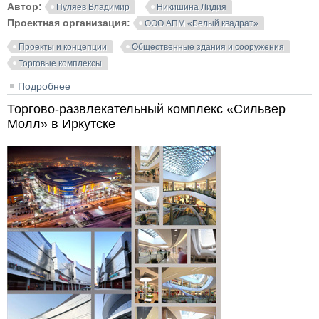
Автор:
Пуляев Владимир
Никишина Лидия
Проектная организация:
ООО АПМ «Белый квадрат»
Проекты и концепции
Общественные здания и сооружения
Торговые комплексы
Подробнее
о Проект сервисного центра с магазином товаров
первой необходимости в Братске
Торгово-развлекательный комплекс «Сильвер
Молл» в Иркутске