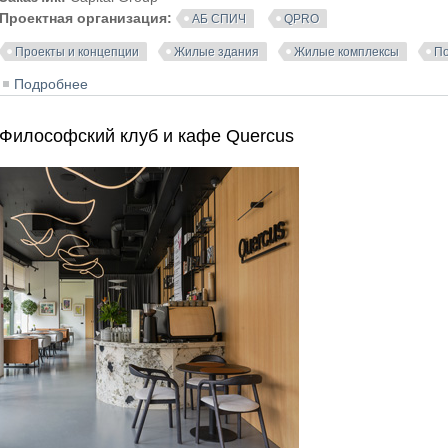
Проектная организация:
АБ СПИЧ
QPRO
Проекты и концепции
Жилые здания
Жилые комплексы
По
Подробнее
о Световые решение для фасадов и ландшафта ЖК «З
Философский клуб и кафе Quercus