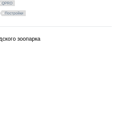
QPRO
Постройки
дома Хамовники 12
дского зоопарка