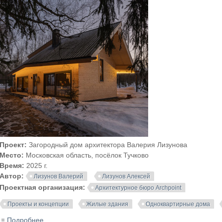
Проект:
Загородный дом архитектора Валерия Лизунова
Место:
Московская область, посёлок Тучково
Время:
2025 г.
Автор:
Лизунов Валерий
Лизунов Алексей
Проектная организация:
Архитектурное бюро Archpoint
Проекты и концепции
Жилые здания
Одноквартирные дома
Подробнее
о Загородный дом архитектора Валерия Лизунова