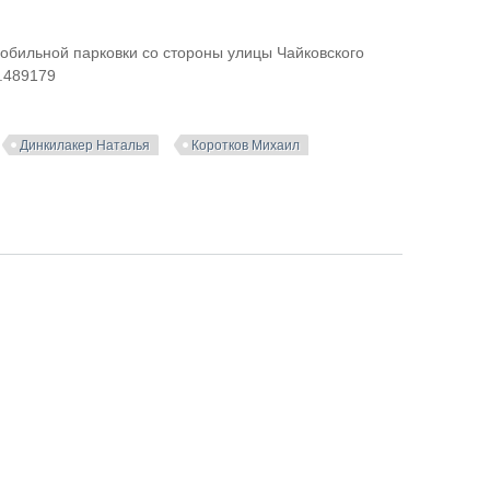
мобильной парковки со стороны улицы Чайковского
0.489179
Динкилакер Наталья
Коротков Михаил
дского зоопарка