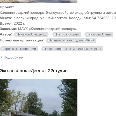
Проект:
Калининградский зоопарк: благоустройство входной группы и авто
Место:
г. Калининград, ул. Чайковского. Координаты: 54.724533, 2
Время:
2022 г.
Заказчик:
МАУК «Калининградский зоопарк»
Автор:
Туманов Александр
Петров Кирилл
Чеусова Алёна
Проектная организация:
Архитектурная студия БЛАГО
Проекты и концепции
Рекреационные комплексы и объекты
Подробнее
о Проект благоустройства входной группы Калинингра
Эко-посёлок «Дзен» | 22студио