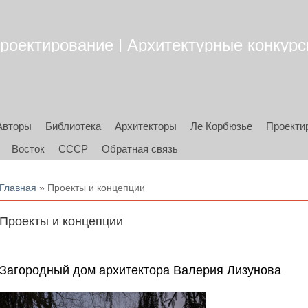
роектирование | Архитектурные конкурсы
Авторы
Библиотека
Архитекторы
Ле Корбюзье
Проекти
Восток
СССР
Обратная связь
Вы здесь
Главная
» Проекты и концепции
Проекты и концепции
Загородный дом архитектора Валерия Лизунова