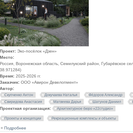
Проект:
Эко-посёлок «Дзен»
Место:
Россия, Воронежская область, Семилукский район, Губарёвское сел
38.971284)
Время:
2025-2026 гг.
Заказчик:
ООО «Авирон Девелопмент»
Автор:
Скупченко Антон
Докучаева Наталья
Фёдоров Александр
Свиридова Анастасия
Матвеева Дарья
Шатунов Даниил
Проектная организация:
Архитектурное бюро «22студио»
Проекты и концепции
Рекреационные комплексы и объекты
Подробнее
о Эко-посёлок «Дзен» | 22студио