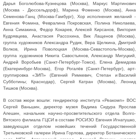
Дарья Боголюбова-Кузнецова (Москва), Маркус Мартинович
(Москва - Дюссельдорф), Марина Фоменко (Москва), Анна
Семенова-Ганц (Москва-Гамбург), Хор исполнения желаний -
Евгения Фомина, Февралина Покровская, Полина Николаева,
Анна Симакина, Федор Кокарев, Алексей Кирсанов, Виктория
Кудрявцева, Анастасия Рассохина, Вик Лащенов (Москва),
группа художников Александра Рудик, Вера Щелкина, Дмитрий
Волков, Ирина Поволоцкая (Москва-Севастополь-Москва),
группа художников Никита Савостьянов, Александр Мигуцкий,
Андрей Воробьев (Санкт-Петербург-Томск), Елена Демидова
(Екатеринбург-Москва), Егор Рогалёв (Санкт-Петербург), арт-
группировка «ЗИП» (Евгений Римкевич, Степан и Василий
Субботины; Краснодар), Сергей Катран (Москва), Леонид
Тишков (Москва).
В состав жюри вошли: гендиректор института «Реакомп» ВОС
Сергей Ваньшин, директор музея Вадима Сидура Ярослав
Алешин, начальник научно-просветительского отдела Волго-
Вятского филиала ГЦСИ в составе РОСИЗО Евгения Игнатушко,
заведующая отделом новейших течений Государственной
Третьяковской галереи Ирина Горлова, директор Ботанического