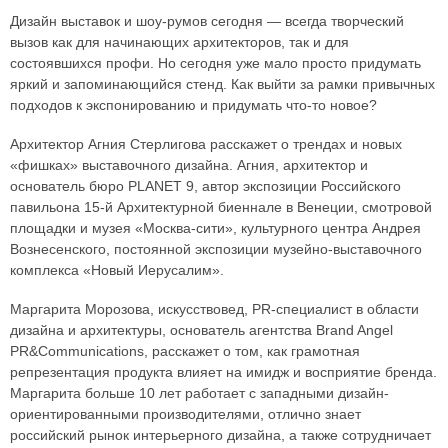
Дизайн выставок и шоу-румов сегодня — всегда творческий
вызов как для начинающих архитекторов, так и для
состоявшихся профи. Но сегодня уже мало просто придумать
яркий и запоминающийся стенд. Как выйти за рамки привычных
подходов к экспонированию и придумать что-то новое?
Архитектор Агния Стерлигова расскажет о трендах и новых
«фишках» выставочного дизайна. Агния, архитектор и
основатель бюро PLANET 9, автор экспозиции Российского
павильона 15-й Архитектурной биеннале в Венеции, смотровой
площадки и музея «Москва-сити», культурного центра Андрея
Вознесенского, постоянной экспозиции музейно-выставочного
комплекса «Новый Иерусалим».
Маргарита Морозова, искусствовед, PR-специалист в области
дизайна и архитектуры, основатель агентства Brand Angel
PR&Communications, расскажет о том, как грамотная
репрезентация продукта влияет на имидж и восприятие бренда.
Маргарита больше 10 лет работает с западными дизайн-
ориентированными производителями, отлично знает
российский рынок интерьерного дизайна, а также сотрудничает