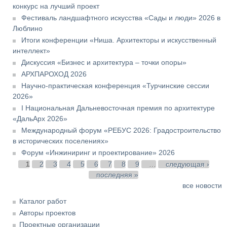
конкурс на лучший проект
Фестиваль ландшафтного искусства «Сады и люди» 2026 в
Люблино
Итоги конференции «Ниша. Архитекторы и искусственный
интеллект»
Дискуссия «Бизнес и архитектура – точки опоры»
АРХПАРОХОД 2026
Научно-практическая конференция «Турчинские сессии
2026»
I Национальная Дальневосточная премия по архитектуре
«ДальАрх 2026»
Международный форум «РЕБУС 2026: Градостроительство
в исторических поселениях»
Форум «Инжиниринг и проектирование» 2026
Страницы
1
2
3
4
5
6
7
8
9
…
следующая ›
последняя »
все новости
Каталог работ
Авторы проектов
Проектные организации