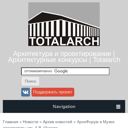
Архитектура и проектирование |
Архитектурные конкурсы | Totalarch
Navigation
Вы здесь
Главная
»
Новости
»
Архив новостей
» АрхиФорум в Музее
архитектуры им. А.В. Щусева