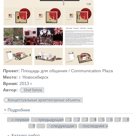
Проект:
Площадь для общения / Communication Plaza
Место:
г. Новосибирск
Время:
2013 г.
Автор:
Graf Sylvia
Концептуальные архитектурные объекты
Подробнее
о Площадь для общения / Communication Plaza
Страницы
« первая
‹ предыдущая
1
2
3
4
5
6
7
8
9
…
следующая ›
последняя »
Каталог работ