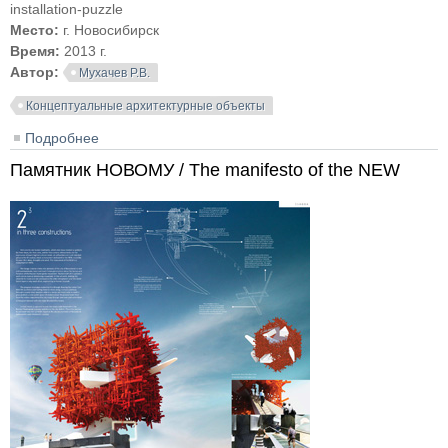
installation-puzzle
Место:
г. Новосибирск
Время:
2013 г.
Автор:
Мухачев Р.В.
Концептуальные архитектурные объекты
Подробнее
о Динамическая инсталляция-головоломка / The
dynamic installation-puzzle
Памятник НОВОМУ / The manifesto of the NEW