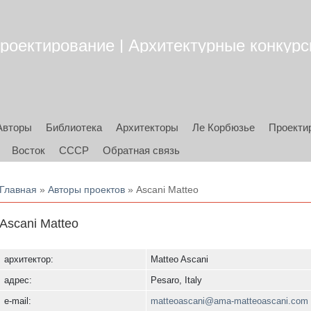
роектирование | Архитектурные конкурсы
Авторы
Библиотека
Архитекторы
Ле Корбюзье
Проекти
Восток
СССР
Обратная связь
Вы здесь
Главная
»
Авторы проектов
» Ascani Matteo
Ascani Matteo
архитектор:
Matteo Ascani
адрес:
Pesaro, Italy
e-mail:
matteoascani@ama-matteoascani.com