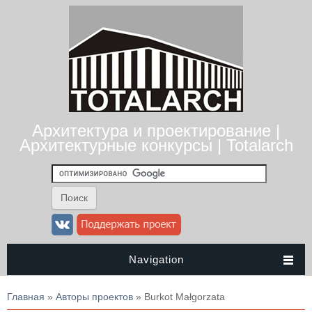
Архитектура и проектирование |
Архитектурные конкурсы | Totalarch
Navigation
Вы здесь
Главная
»
Авторы проектов
» Burkot Małgorzata