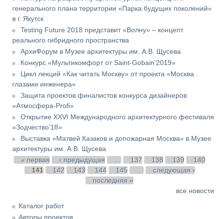
генерального плана территории «Парка будущих поколений»
в г. Якутск
Testing Future 2018 представит «Волну» – концепт
реального гибридного пространства
АрхиФорум в Музее архитектуры им. А.В. Щусева
Конкурс «Мультикомфорт от Saint-Gobain'2019»
Цикл лекций «Как читать Москву» от проекта «Москва
глазами инженера»
Защита проектов финалистов конкурса дизайнеров
«Атмосфера-Profi»
Открытие XXVI Международного архитектурного фестиваля
«Зодчество'18»
Выставка «Матвей Казаков и допожарная Москва» в Музее
архитектуры им. А.В. Щусева
Страницы
« первая
‹ предыдущая
…
137
138
139
140
141
142
143
144
145
…
следующая ›
последняя »
все новости
Каталог работ
Авторы проектов