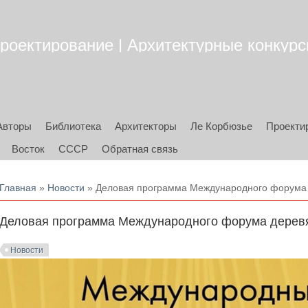
роектирование | Архитектурные конкурсы
Авторы
Библиотека
Архитекторы
Ле Корбюзье
Проекти
Восток
СССР
Обратная связь
Вы здесь
Главная
»
Новости
» Деловая программа Международного форума
Деловая программа Международного форума дерев
Новости