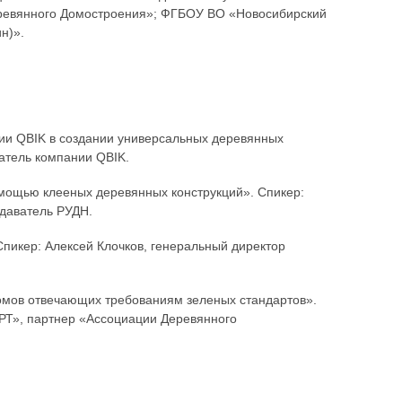
ревянного Домостроения»; ФГБОУ ВО «Новосибирский
н)».
нии QBIK в создании универсальных деревянных
атель компании QBIK.
омощью клееных деревянных конструкций». Спикер:
одаватель РУДН.
 Спикер: Алексей Клочков, генеральный директор
домов отвечающих требованиям зеленых стандартов».
Т», партнер «Ассоциации Деревянного