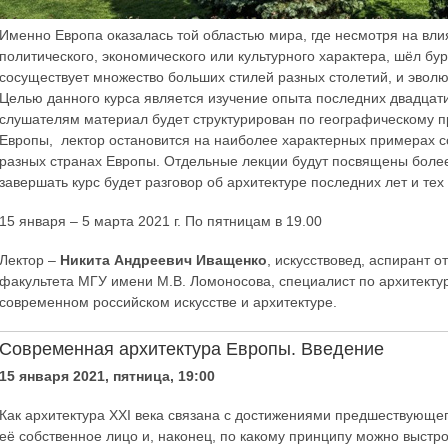
Именно Европа оказалась той областью мира, где несмотря на вл
политического, экономического или культурного характера, шёл бу
сосуществует множество больших стилей разных столетий, и эво
Целью данного курса является изучение опыта последних двадцат
слушателям материал будет структурирован по географическому пр
Европы, лектор остановится на наиболее характерных примерах 
разных странах Европы. Отдельные лекции будут посвящены более
завершать курс будет разговор об архитектуре последних лет и тех
15 января – 5 марта 2021 г. По пятницам в 19.00
Лектор –
Никита Андреевич Иващенко
, искусствовед, аспирант о
факультета МГУ имени М.В. Ломоносова, специалист по архитектур
современном российском искусстве и архитектуре.
Современная архитектура Европы. Введение
15 января 2021, пятница, 19:00
Как архитектура XXI века связана с достижениями предшествующего
её собственное лицо и, наконец, по какому принципу можно выстрои