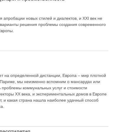
я апробации новых стилей и диалектов, и XXI век не
ы варианты решения проблемы создания современного
Европы.
ает на определенной дистанции, Европа – мир плотной
о Париже, мы неизменно вспомним о мансардах или
ать проблемы коммунальных услуг и стоимости
екторы ХХ века, и экспериментальных домов в Европе
т, и какая страна нашла наиболее удачный способ
а.
 десятилетия