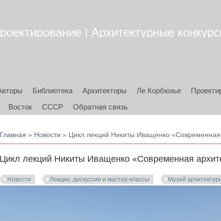
роектирование | Архитектурные конкурсы
Авторы
Библиотека
Архитекторы
Ле Корбюзье
Проекти
Восток
СССР
Обратная связь
Вы здесь
Главная
»
Новости
» Цикл лекций Никиты Иващенко «Современная а
Цикл лекций Никиты Иващенко «Современная архитек
Новости
Лекции, дискуссии и мастер-классы
Музей архитектур