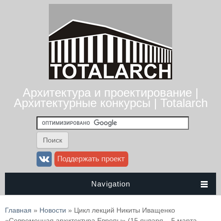
Архитектура и проектирование |
Архитектурные конкурсы | Totalarch
Navigation
Вы здесь
Главная
»
Новости
» Цикл лекций Никиты Иващенко
«Современная архитектура Европы» (15 января – 5 марта