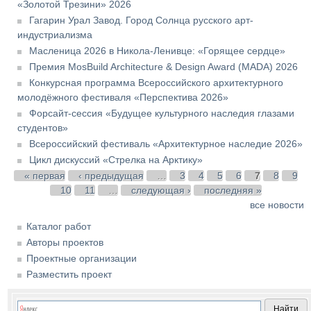
«Золотой Трезини» 2026
Гагарин Урал Завод. Город Солнца русского арт-
индустриализма
Масленица 2026 в Никола-Ленивце: «Горящее сердце»
Премия MosBuild Architecture & Design Award (MADA) 2026
Конкурсная программа Всероссийского архитектурного
молодёжного фестиваля «Перспектива 2026»
Форсайт-сессия «Будущее культурного наследия глазами
студентов»
Всероссийский фестиваль «Архитектурное наследие 2026»
Цикл дискуссий «Стрелка на Арктику»
Страницы
« первая
‹ предыдущая
…
3
4
5
6
7
8
9
10
11
…
следующая ›
последняя »
все новости
Каталог работ
Авторы проектов
Проектные организации
Разместить проект