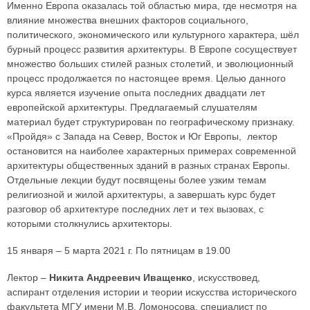
Именно Европа оказалась той областью мира, где несмотря на
влияние множества внешних факторов социального,
политического, экономического или культурного характера, шёл
бурный процесс развития архитектуры. В Европе сосуществует
множество больших стилей разных столетий, и эволюционный
процесс продолжается по настоящее время. Целью данного
курса является изучение опыта последних двадцати лет
европейской архитектуры. Предлагаемый слушателям
материал будет структурирован по географическому признаку.
«Пройдя» с Запада на Север, Восток и Юг Европы, лектор
остановится на наиболее характерных примерах современной
архитектуры общественных зданий в разных странах Европы.
Отдельные лекции будут посвящены более узким темам
религиозной и жилой архитектуры, а завершать курс будет
разговор об архитектуре последних лет и тех вызовах, с
которыми столкнулись архитекторы.
15 января – 5 марта 2021 г. По пятницам в 19.00
Лектор –
Никита Андреевич Иващенко
, искусствовед,
аспирант отделения истории и теории искусства исторического
факультета МГУ имени М.В. Ломоносова, специалист по