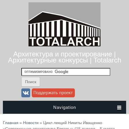
Архитектура и проектирование |
Архитектурные конкурсы | Totalarch
Navigation
Вы здесь
Главная
»
Новости
» Цикл лекций Никиты Иващенко
«Современная архитектура Европы» (15 января – 5 марта