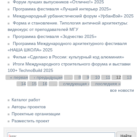
Форум лучших выпускников «Отлично!» 2025
Программа фестиваля «Лучший интерьер 2025»
Международный урбанистический форум «УрбанВэй» 2025
Форма и становление. Типология античной архитектуры:
видеокурс от преподавателей МГУ
Программа фестиваля «Зодчество 2025»
Программа Международного архитектурного фестиваля
«НАША ШКОЛА» 2025
Фильм «Сделано в России: культурный код алюминия»
Итоги Международного строительного форума и выставки
100+ TechnoBuild 2025
Страницы
« первая
‹ предыдущая
…
8
9
10
11
12
13
14
15
16
…
следующая ›
последняя »
все новости
Каталог работ
Авторы проектов
Проектные организации
Разместить проект