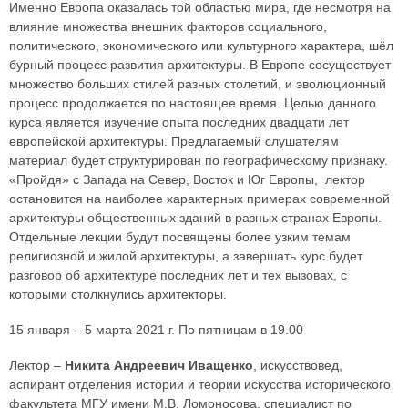
Именно Европа оказалась той областью мира, где несмотря на
влияние множества внешних факторов социального,
политического, экономического или культурного характера, шёл
бурный процесс развития архитектуры. В Европе сосуществует
множество больших стилей разных столетий, и эволюционный
процесс продолжается по настоящее время. Целью данного
курса является изучение опыта последних двадцати лет
европейской архитектуры. Предлагаемый слушателям
материал будет структурирован по географическому признаку.
«Пройдя» с Запада на Север, Восток и Юг Европы, лектор
остановится на наиболее характерных примерах современной
архитектуры общественных зданий в разных странах Европы.
Отдельные лекции будут посвящены более узким темам
религиозной и жилой архитектуры, а завершать курс будет
разговор об архитектуре последних лет и тех вызовах, с
которыми столкнулись архитекторы.
15 января – 5 марта 2021 г. По пятницам в 19.00
Лектор –
Никита Андреевич Иващенко
, искусствовед,
аспирант отделения истории и теории искусства исторического
факультета МГУ имени М.В. Ломоносова, специалист по