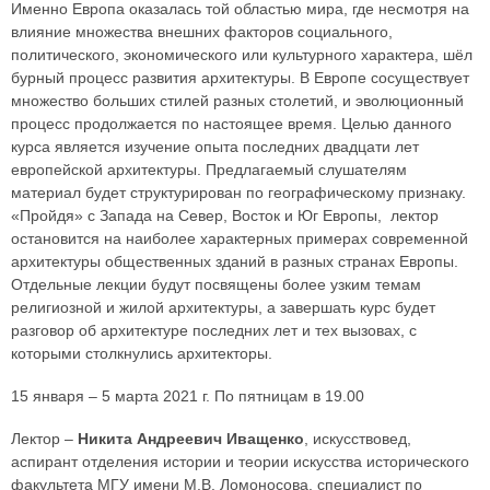
Именно Европа оказалась той областью мира, где несмотря на
влияние множества внешних факторов социального,
политического, экономического или культурного характера, шёл
бурный процесс развития архитектуры. В Европе сосуществует
множество больших стилей разных столетий, и эволюционный
процесс продолжается по настоящее время. Целью данного
курса является изучение опыта последних двадцати лет
европейской архитектуры. Предлагаемый слушателям
материал будет структурирован по географическому признаку.
«Пройдя» с Запада на Север, Восток и Юг Европы, лектор
остановится на наиболее характерных примерах современной
архитектуры общественных зданий в разных странах Европы.
Отдельные лекции будут посвящены более узким темам
религиозной и жилой архитектуры, а завершать курс будет
разговор об архитектуре последних лет и тех вызовах, с
которыми столкнулись архитекторы.
15 января – 5 марта 2021 г. По пятницам в 19.00
Лектор –
Никита Андреевич Иващенко
, искусствовед,
аспирант отделения истории и теории искусства исторического
факультета МГУ имени М.В. Ломоносова, специалист по