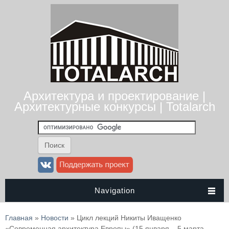
Архитектура и проектирование |
Архитектурные конкурсы | Totalarch
Navigation
Вы здесь
Главная
»
Новости
» Цикл лекций Никиты Иващенко
«Современная архитектура Европы» (15 января – 5 марта