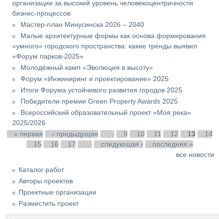
организации за высокий уровень человекоцентричности
бизнес-процессов
Мастер-план Минусинска 2026 – 2040
Малые архитектурные формы как основа формирования
«умного» городского пространства: какие тренды выявил
«Форум парков-2025»
Молодёжный камп «Эволюция в высоту»
Форум «Инжиниринг и проектирование» 2025
Итоги Форума устойчивого развития городов 2025
Победители премии Green Property Awards 2025
Всероссийский образовательный проект «Моя река»
2025/2026
Страницы
« первая
‹ предыдущая
…
9
10
11
12
13
14
15
16
17
…
следующая ›
последняя »
все новости
Каталог работ
Авторы проектов
Проектные организации
Разместить проект