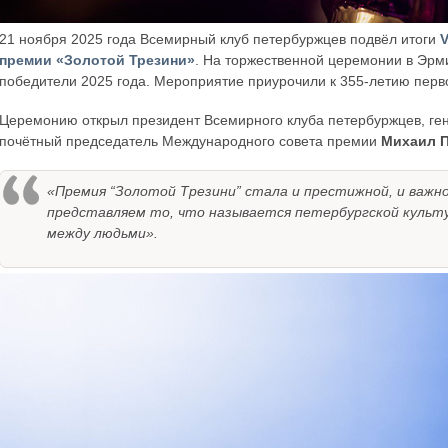
21 ноября 2025 года Всемирный клуб петербуржцев подвёл итоги
V
премии «Золотой Трезини»
. На торжественной церемонии в Эр
победители 2025 года. Мероприятие приурочили к 355-летию перв
Церемонию открыл президент Всемирного клуба петербуржцев, ге
почётный председатель Международного совета премии
Михаил 
«Премия “Золотой Трезини” стала и престижной, и важно
представляем то, что называется петербургской культур
между людьми».