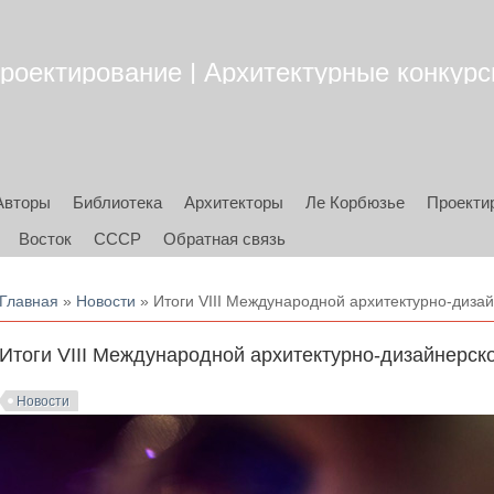
роектирование | Архитектурные конкурсы
Авторы
Библиотека
Архитекторы
Ле Корбюзье
Проекти
Восток
СССР
Обратная связь
Вы здесь
Главная
»
Новости
» Итоги VIII Международной архитектурно-диза
Итоги VIII Международной архитектурно-дизайнерск
Новости