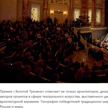
Премия «Золотой Трезини» отмечает не только архитекторов, диза
авторов проектов в сфере театрального искусства, выставочного д
архитектурной керамики. География победителей традиционно шир
России и мира.