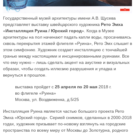
Государственный музей архитектуры имени А.В. Щусева
представляет выставку швейцарского художника
Рето Эмха
«
Инсталляция Руина / Юрский город
». Когда в Музее
архитектуры на пол начинают падать капли воды, просачиваясь
сквозь перекрытия этажей флигеля «Руина», Рето Эмх слышит в
этом симфонию. Художник создает инсталляцию с тончайшей
гранью между настоящими и инсценированными руинами. Все
что ему нужно – лишь сделать акцент на акустике и визуальных
образах, чтобы создать иллюзию разрушения и упадка и
вернуться в прошлое.
выставка пройдет с
25 апреля по 20 мая
2018 г.
во флигеле «Руина»
Москва, ул. Воздвиженка, д.5/25
Инсталляция Руина является частью большого проекта Рето
Эмха «Юрский город». Серией снимков, сделанных в 2000-2018
годах, художник призывает по-новому взглянуть на городские
пространства по всему миру от Москвы до Золотурна, родного