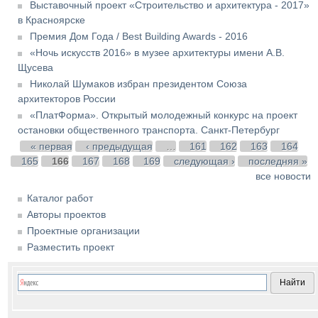
Выставочный проект «Строительство и архитектура - 2017»
в Красноярске
Премия Дом Года / Best Building Awards - 2016
«Ночь искусств 2016» в музее архитектуры имени А.В.
Щусева
Николай Шумаков избран президентом Союза
архитекторов России
«ПлатФорма». Открытый молодежный конкурс на проект
остановки общественного транспорта. Санкт-Петербург
Страницы
« первая
‹ предыдущая
…
161
162
163
164
165
166
167
168
169
следующая ›
последняя »
все новости
Каталог работ
Авторы проектов
Проектные организации
Разместить проект