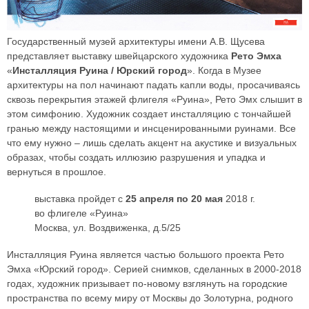
Государственный музей архитектуры имени А.В. Щусева
представляет выставку швейцарского художника
Рето Эмха
«
Инсталляция Руина / Юрский город
». Когда в Музее
архитектуры на пол начинают падать капли воды, просачиваясь
сквозь перекрытия этажей флигеля «Руина», Рето Эмх слышит в
этом симфонию. Художник создает инсталляцию с тончайшей
гранью между настоящими и инсценированными руинами. Все
что ему нужно – лишь сделать акцент на акустике и визуальных
образах, чтобы создать иллюзию разрушения и упадка и
вернуться в прошлое.
выставка пройдет с
25 апреля по 20 мая
2018 г.
во флигеле «Руина»
Москва, ул. Воздвиженка, д.5/25
Инсталляция Руина является частью большого проекта Рето
Эмха «Юрский город». Серией снимков, сделанных в 2000-2018
годах, художник призывает по-новому взглянуть на городские
пространства по всему миру от Москвы до Золотурна, родного