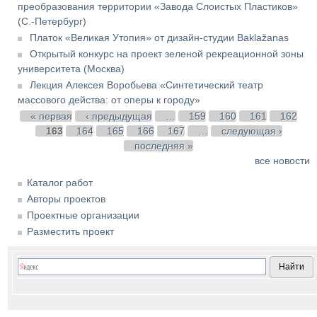
преобразования территории «Завода Слоистых Пластиков»
(С.-Петербург)
Платок «Великая Утопия» от дизайн-студии Baklažanas
Открытый конкурс на проект зеленой рекреационной зоны
университета (Москва)
Лекция Алексея Воробьева «Синтетический театр
массового действа: от оперы к городу»
Страницы
« первая
‹ предыдущая
…
159
160
161
162
163
164
165
166
167
…
следующая ›
последняя »
все новости
Каталог работ
Авторы проектов
Проектные организации
Разместить проект