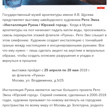
Государственный музей архитектуры имени А.В. Щусева
представляет выставку швейцарского художника
Рето Эмха
«
Инсталляция Руина / Юрский город
». Когда в Музее
архитектуры на пол начинают падать капли воды, просачиваясь
сквозь перекрытия этажей флигеля «Руина», Рето Эмх слышит в
этом симфонию. Художник создает инсталляцию с тончайшей
гранью между настоящими и инсценированными руинами. Все
что ему нужно – лишь сделать акцент на акустике и визуальных
образах, чтобы создать иллюзию разрушения и упадка и
вернуться в прошлое.
выставка пройдет с
25 апреля по 20 мая
2018 г.
во флигеле «Руина»
Москва, ул. Воздвиженка, д.5/25
Инсталляция Руина является частью большого проекта Рето
Эмха «Юрский город». Серией снимков, сделанных в 2000-2018
годах, художник призывает по-новому взглянуть на городские
пространства по всему миру от Москвы до Золотурна, родного