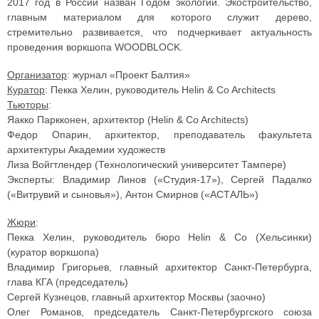
2017 год в России назван Годом экологии. Экостроительство,
главным материалом для которого служит дерево,
стремительно развивается, что подчеркивает актуальность
проведения воркшопа WOODBLOCK.
Организатор
: журнал «Проект Балтия»
Куратор
: Пекка Хелин, руководитель Helin & Co Architects
Тьюторы
:
Яакко Паркконен, архитектор (Helin & Co Architects)
Федор Опарин, архитектор, преподаватель факультета
архитектуры Академии художеств
Лиза Войгтлендер (Технологический университет Тампере)
Эксперты: Владимир Линов («Студия-17»), Сергей Падалко
(«Витрувий и сыновья»), Антон Смирнов («АСТАЛЬ»)
Жюри
:
Пекка Хелин, руководитель бюро Helin & Co (Хельсинки)
(куратор воркшопа)
Владимир Григорьев, главный архитектор Санкт-Петербурга,
глава КГА (председатель)
Сергей Кузнецов, главный архитектор Москвы (заочно)
Олег Романов, председатель Санкт-Петербургского союза