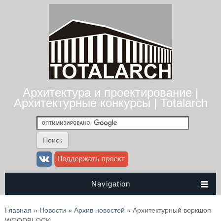
Архитектура и проектирование |
Архитектурные конкурсы | Totalarch
Navigation
Вы здесь
Главная
»
Новости
»
Архив новостей
» Архитектурный воркшоп
WOODBLOCK