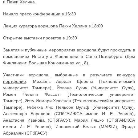
и Пекки Хелина
Начало пресс-конференции в 16:30
Лекция куратора воркшопа Пекки Хелина в 18:00
Открытие выставки проектов в 19:30
Занятия и публичные мероприятия воркшопа будут проходить в
помещениях Института Финляндии в Санкт-Петербурге (Дом
Финляндии: Большая Конюшенная ул., 8).
Участники воркшопа, выбранные в результате конкурса
портфолио
: Михаэль Адриан Щерепа (Технологический
университет Тампере), Йована Лукич (Университет Оулу),
Ромен Филипп Фассотт (Технологический университет
Тампере), Ээту Илмари Хювёнен (Технологический университет
Тампере), Ребекка Лис Нельсон Вульф (Университет Оулу),
Александра Бородина (СПбГАИЖСА имени И. Е. Репина),
Анастасия Иванова (СПбГАСУ), Мария Ляшко (СПбГАИЖСА
имени И. Е. Репина), Иннокентий Белых (МАРХИ), Фрида
Абраамян (СПбГАСУ)