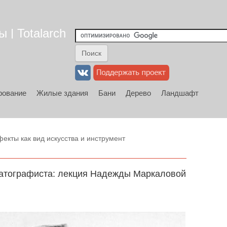
 | Totalarch
рование
Жилые здания
Бани
Дерево
Ландшафт
кты как вид искусства и инструмент
е
матографиста: лекция Надежды Маркаловой