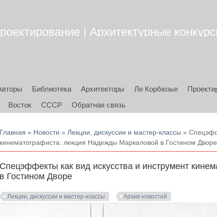
роектирование | Архитектурные конкурсы
Авторы
Библиотека
Архитекторы
Ле Корбюзье
Проекти
Восток
СССР
Обратная связь
Вы здесь
Главная
»
Новости
»
Лекции, дискуссии и мастер-классы
» Спецэффе
кинематографиста: лекция Надежды Маркаловой в Гостином Двор
Спецэффекты как вид искусства и инструмент кине
в Гостином Дворе
Лекции, дискуссии и мастер-классы
Архив новостей