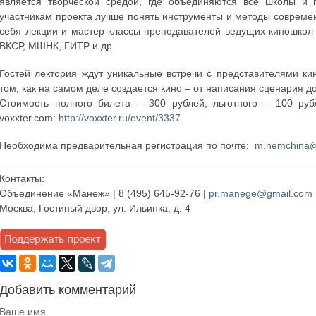
является творческой средой, где объединяются все школы и 
участникам проекта лучше понять инструменты и методы совреме
себя лекции и мастер-классы преподавателей ведущих киношкол
ВКСР, МШНК, ГИТР и др.
Гостей лектория ждут уникальные встречи с представителями к
том, как на самом деле создается кино – от написания сценария д
Стоимость полного билета – 300 рублей, льготного – 100 ру
voxxter.com:
http://voxxter.ru/event/3337
Необходима предварительная регистрация по почте:
m.nemchina
Контакты:
Объединение «Манеж» | 8 (495) 645-92-76 |
pr.manege@gmail.com
Москва, Гостиный двор, ул. Ильинка, д. 4
Добавить комментарий
Ваше имя