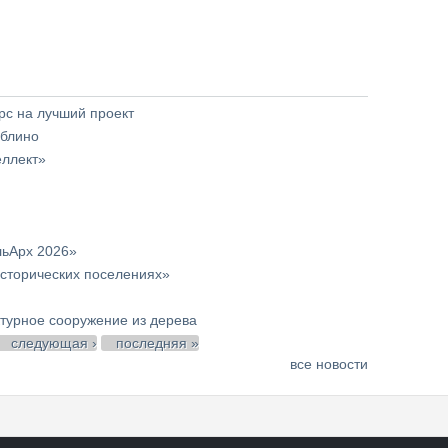
с на лучший проект
юблино
еллект»
льАрх 2026»
сторических поселениях»
урное сооружение из дерева
следующая ›
последняя »
все новости