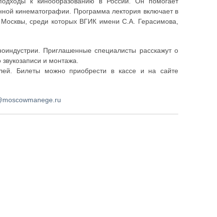
подходы к кинообразованию в России. Он помогает
нной кинематографии. Программа лектория включает в
 Москвы, среди которых ВГИК имени С.А. Герасимова,
иноиндустрии. Приглашенные специалисты расскажут о
о звукозаписи и монтажа.
блей. Билеты можно приобрести в кассе и на сайте
@moscowmanege.ru