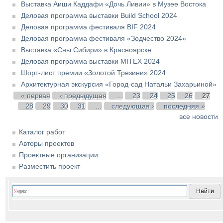
Выставка Аиши Каддафи «Дочь Ливии» в Музее Востока
Деловая программа выставки Build School 2024
Деловая программа фестиваля BIF 2024
Деловая программа фестиваля «Зодчество 2024»
Выставка «Сны Сибири» в Красноярске
Деловая программа выставки MITEX 2024
Шорт-лист премии «Золотой Трезини» 2024
Архитектурная экскурсия «Город-сад Натальи Захарьиной»
Страницы
« первая
‹ предыдущая
…
23
24
25
26
27
28
29
30
31
…
следующая ›
последняя »
все новости
Каталог работ
Авторы проектов
Проектные организации
Разместить проект