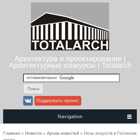
Архитектура и проектирование |
Архитектурные конкурсы | Totalarch
Navigation
Вы здесь
Главная
»
Новости
»
Архив новостей
» Ночь искусств в Гостином
дворе