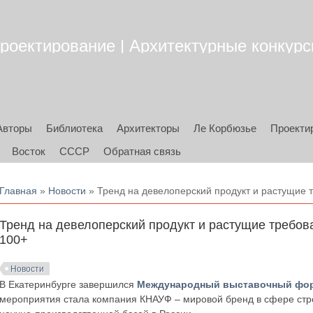
роектирование | Архитектурные конкурсы
Авторы
Библиотека
Архитекторы
Ле Корбюзье
Проекти
Восток
СССР
Обратная связь
Вы здесь
Главная
»
Новости
» Тренд на девелоперский продукт и растущие 
Тренд на девелоперский продукт и растущие требов
100+
Новости
В Екатеринбурге завершился
Международный выставочный фор
мероприятия стала компания КНАУФ – мировой бренд в сфере стро