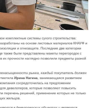
свои комплектные системы сухого строительства:
 разработаны на основе листовых материалов КНАУФ и
оизоляции и огнезащите. Последние две категории
де также были представлены макеты перегородок с
в их прочности наглядно позволили предметы разной
еренасыщенности рынка, каждый покупатель должен
 отметила
Ирина Нагина
, занимающаяся развитием
у компания сосредоточилась на предложении
 для девелоперов, которые позволяют повысить
ли перечень решений, применение которых не только
щих жильцов.
няются в девелоперских объектах и являются