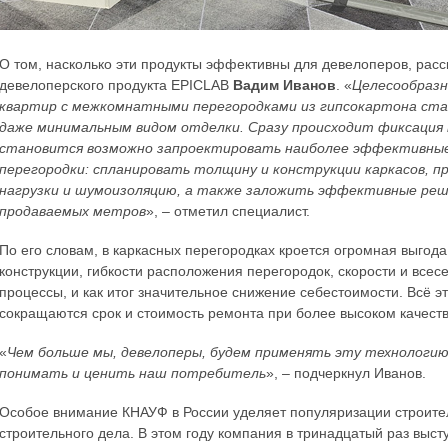
О том, насколько эти продукты эффективны для девелоперов, расс
девелоперского продукта EPICLAB
Вадим Иванов
. «
Целесообразн
квартир с межкомнатными перегородками из гипсокартона стан
даже минимальным видом отделки. Сразу происходит фиксация 
становится возможно запроектировать наиболее эффективные
перегородки: спланировать толщину и конструкции каркасов, п
нагрузки и шумоизоляцию, а также заложить эффективные реш
продаваемых метров
», – отметил специалист.
По его словам, в каркасных перегородках кроется огромная выгод
конструкции, гибкости расположения перегородок, скорости и вс
процессы, и как итог значительное снижение себестоимости. Всё 
сокращаются срок и стоимость ремонта при более высоком качестве
«
Чем больше мы, девелоперы, будем применять эту технологию 
понимать и ценить наш потребитель
», – подчеркнул Иванов.
Особое внимание КНАУФ в России уделяет популяризации строит
строительного дела. В этом году компания в тринадцатый раз выс