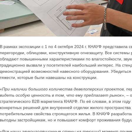
В рамках экспозиции с 1 по 4 октября 2024 г. КНАУФ представила 
перегородки, облицовки, конструктивную огнезащиту. Все системы
обладают повышенными характеристиками по влагостойкости, звук
традиционно вызвали у посетителей наибольший интерес. На стен
демонстрацией возможностей навесного оборудования. Убедиться 
тяжести, которые были навешаны на конструкции.
«
При наличии большого количества девелоперских проектов, п
видеть особую ценность в том, что ему предлагает рынок
», –
стратегического B2B маркетинга КНАУФ. По её словам, в этом год
конкретных решений для внутренней отделки жилого пространства
потребительские свойства строящегося жилья. В КНАУФ разработа
выгодны застройщикам, но и повышают комфорт проживания буду
«
Все наши звукоизоляционные стены на текущий момент приме