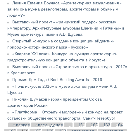
Лекция Евгения Бручаса «Архитектурная визуализация -
зачем она нужна девелоперам, архитекторам и обычным
людям?»
Выставочный проект «Французский подарок русскому
императору. Архитектурные альбомы Шантийи и Гатчины» в
Музее архитектуры имени А.В. Щусева
Открытый конкурс на создание концепции айдентики
природно-исторического парка «Кусково»
«Квартал XXI века». Конкурс на лучшую архитектурно-
градостроительную концепцию объекта в Иркутске
Выставочный проект «Строительство и архитектура - 2017»
в Красноярске
Премия Дом Года / Best Building Awards - 2016
«Ночь искусств 2016» в музее архитектуры имени А.В.
Щусева
Николай Шумаков избран президентом Союза
архитекторов России
«ПлатФорма». Открытый молодежный конкурс на проект
остановки общественного транспорта. Санкт-Петербург
Страницы
« первая
‹ предыдущая
…
161
162
163
164
165
166
167
168
169
следующая ›
последняя »