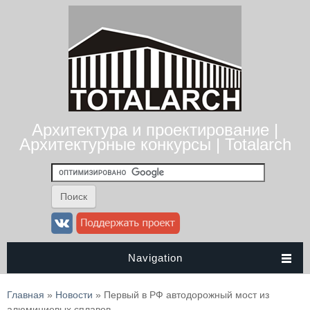
Архитектура и проектирование |
Архитектурные конкурсы | Totalarch
Navigation
Вы здесь
Главная
»
Новости
» Первый в РФ автодорожный мост из
алюминиевых сплавов