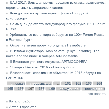
BAU 2017. Ведущая международная выставка архитектуры,
строительных материалов и систем
Конкурс малых архитектурных форм «Городской
конструктор»
Семь дней до старта международного форума 100+ Forum
Russia
Урбанисты со всего мира соберутся на 100+ Forum Russia
в Екатеринбурге
Открытие музея проектного дела в Петербурге
Выставка скульптора "Man of Wire” (Skye Ferrante) "The
naked and the nude” в галерее Art-Constantis
II Биеннале уличного искусства АРТМОССФЕРА
Ярмарка Ремёсел 2016 - «Сеем добро»
Безопасность спортивных объектов ЧМ-2018 обсудят на
Forum 100+
Страницы
« первая
‹ предыдущая
…
161
162
163
164
165
166
167
168
169
следующая ›
последняя »
все новости
Каталог работ
Авторы проектов