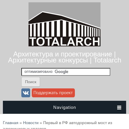
Архитектура и проектирование |
Архитектурные конкурсы | Totalarch
Navigation
Вы здесь
Главная
»
Новости
» Первый в РФ автодорожный мост из
алюминиевых сплавов