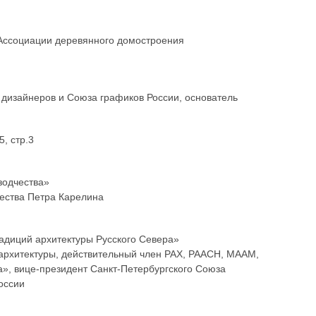
 Ассоциации деревянного домостроения
 дизайнеров и Союза графиков России, основатель
, стр.3
зодчества»
чества Петра Карелина
диций архитектуры Русского Севера»
архитектуры, действительный член РАХ, РААСН, МААМ,
, вице-президент Санкт-Петербургского Союза
оссии