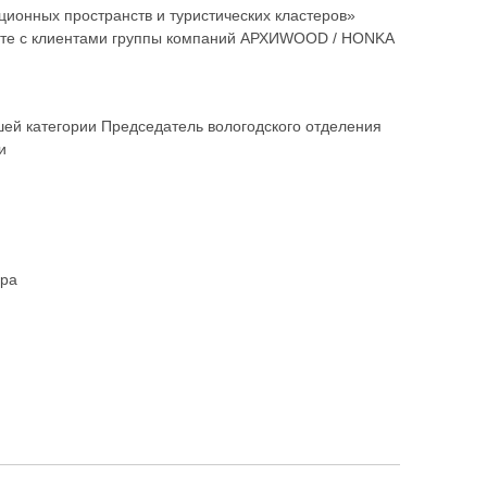
ционных пространств и туристических кластеров»
боте с клиентами группы компаний АРХИWOOD / HONKA
шей категории Председатель вологодского отделения
и
ора