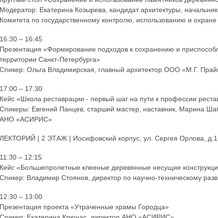
Модератор: Екатерина Козырева, кандидат архитектуры, начальни
Комитета по государственному контролю, использованию и охране 
16:30 – 16:45
Презентация «Формирование подходов к сохранению и приспособ
территории Санкт-Петербурга»
Спикер: Ольга Владимирская, главный архитектор ООО «М.Г. Прай
17:00 – 17:30
Кейс «Школа реставрации - первый шаг на пути к профессии рест
Спикеры: Евгений Панцев, старший мастер, наставник, Марина Ша
АНО «АСИРИС»
ЛЕКТОРИЙ | 2 ЭТАЖ | Иосифовский корпус, ул. Сергея Орлова, д.15
11:30 – 12:15
Кейс «Большепролетные клееные деревянные несущие конструкци
Спикер: Владимир Стоянов, директор по научно-техническому ра
12:30 – 13:00
Презентация проекта «Утраченные храмы Городца»
Спикер: Екатерина Крюнас, директор АНО «АСИРИС»