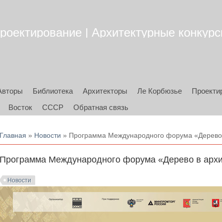
роектирование | Архитектурные конкурсы
Авторы
Библиотека
Архитекторы
Ле Корбюзье
Проекти
Восток
СССР
Обратная связь
Вы здесь
Главная
»
Новости
» Программа Международного форума «Дерево 
Программа Международного форума «Дерево в архи
Новости