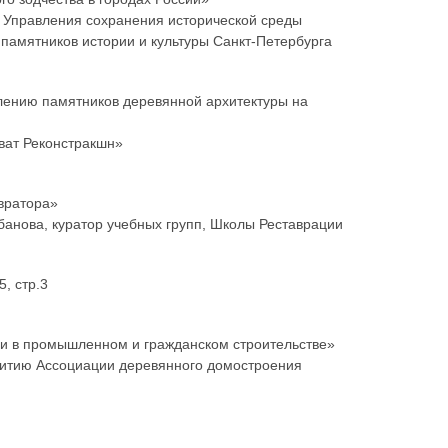
к Управления сохранения исторической среды
памятников истории и культуры Санкт-Петербурга
лению памятников деревянной архитектуры на
ват Реконстракшн»
авратора»
банова, куратор учебных групп, Школы Реставрации
, стр.3
и в промышленном и гражданском строительстве»
звитию Ассоциации деревянного домостроения