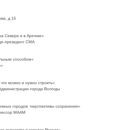
ва, д.15
а Севере и в Арктике»
ице-президент СМА
альным способом»
м»
 что можно и нужно строить»
 Администрации города Вологды
ежных городов: перспективы сохранения»
офессор МААМ
о зодчества в городах России»