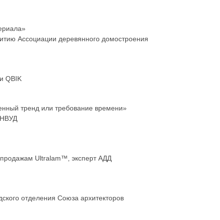
териала»
звитию Ассоциации деревянного домостроения
и QBIK
менный тренд или требование времени»
ИНВУД
продажам Ultralam™, эксперт АДД
дского отделения Союза архитекторов