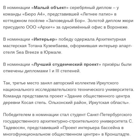
В номинации «
Малый объект
» серебряный диплом – у
команды «Бюро А4», представившей «Летнее патио» в
коттеджном посёлке «Заповедный Бор». Золотой диплом жюри
присудило ООО «Архи+» за одноимённый офис в Воронеже.
В номинации «
Интерьер
» победу одержала Архитектурная
мастерская Тотана Кузембаева, оформившая интерьер апарт-
отеля Sea Breeze в Юрмале.
В номинации «
Лучший студенческий проект
» призёры были
отмечены дипломами I и III степеней.
Так, третье место занял авторский коллектив Иркутского
национального исследовательского технического университета.
Команда представила проект «Здание общественного центра
деревни Косая степь. Ольхонский район, Иркутская область».
Победителем в номинации стал студент Санкт-Петербургского
государственного архитектурно-строительного университета С.
Тадевосян, представивший «Проект интерьера бассейна в
многофункциональном общественном центре» в Кронштадте.