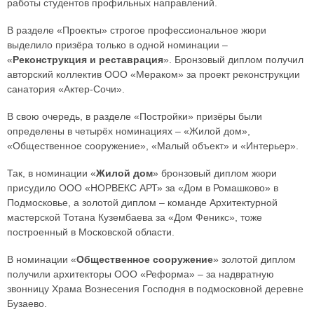
работы студентов профильных направлений.
В разделе «Проекты» строгое профессиональное жюри
выделило призёра только в одной номинации –
«
Реконструкция и реставрация
». Бронзовый диплом получил
авторский коллектив ООО «Мераком» за проект реконструкции
санатория «Актер-Сочи».
В свою очередь, в разделе «Постройки» призёры были
определены в четырёх номинациях – «Жилой дом»,
«Общественное сооружение», «Малый объект» и «Интерьер».
Так, в номинации «
Жилой дом
» бронзовый диплом жюри
присудило OOO «НОРВЕКС АРТ» за «Дом в Ромашково» в
Подмосковье, а золотой диплом – команде Архитектурной
мастерской Тотана Кузембаева за «Дом Феникс», тоже
построенный в Московской области.
В номинации «
Общественное сооружение
» золотой диплом
получили архитекторы ООО «Реформа» – за надвратную
звонницу Храма Вознесения Господня в подмосковной деревне
Бузаево.