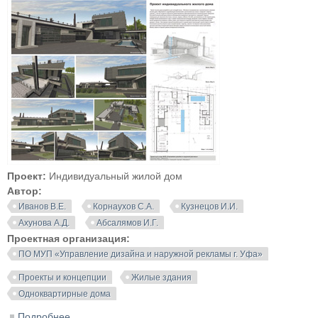
Проект:
Индивидуальный жилой дом
Автор:
Иванов В.Е.
Корнаухов С.А.
Кузнецов И.И.
Ахунова А.Д.
Абсалямов И.Г.
Проектная организация:
ПО МУП «Управление дизайна и наружной рекламы г. Уфа»
Проекты и концепции
Жилые здания
Одноквартирные дома
Подробнее
о Проект индивидуального жилого дома