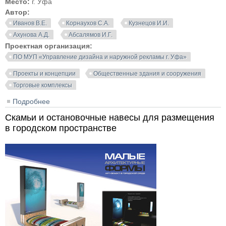
Место:
г. Уфа
Автор:
Иванов В.Е.
Корнаухов С.А.
Кузнецов И.И.
Ахунова А.Д.
Абсалямов И.Г.
Проектная организация:
ПО МУП «Управление дизайна и наружной рекламы г. Уфа»
Проекты и концепции
Общественные здания и сооружения
Торговые комплексы
Подробнее
о Проект центра по продаже тракторов. Уфа
Скамьи и остановочные навесы для размещения
в городском пространстве