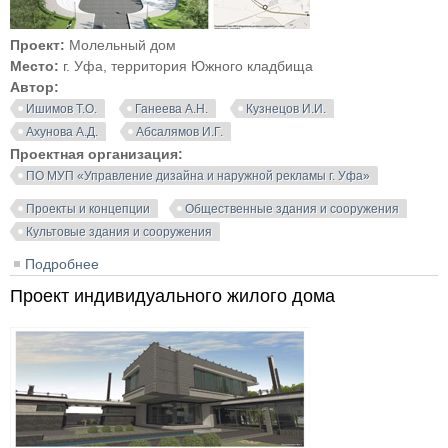
Проект:
Молельный дом
Место:
г. Уфа, территория Южного кладбища
Автор:
Ишимов Т.О.
Ганеева А.Н.
Кузнецов И.И.
Ахунова А.Д.
Абсалямов И.Г.
Проектная организация:
ПО МУП «Управление дизайна и наружной рекламы г. Уфа»
Проекты и концепции
Общественные здания и сооружения
Культовые здания и сооружения
Подробнее
о Проект молельного дома на территории Южного
кладбища в Уфе
Проект индивидуального жилого дома