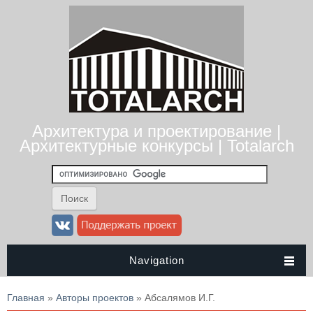
Архитектура и проектирование |
Архитектурные конкурсы | Totalarch
Navigation
Вы здесь
Главная
»
Авторы проектов
» Абсалямов И.Г.