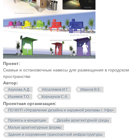
Проект:
Скамьи и остановочные навесы для размещения в городском
пространстве
Автор:
Ахунова А.Д.
Абсалямов И.Г.
Иванов В.Е.
Ишимов Т.О.
Корнаухов С.А.
Проектная организация:
ПО МУП «Управление дизайна и наружной рекламы г. Уфа»
Проекты и концепции
Дизайн архитектурной среды
Малые архитектурные формы
Здания и сооружения транспортной инфраструктуры