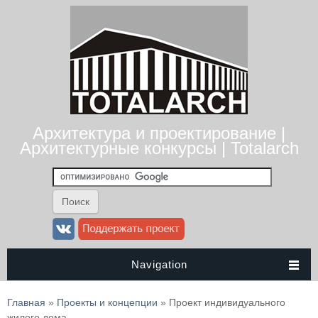
Архитектура и проектирование |
Архитектурные конкурсы | Totalarch
Navigation
Вы здесь
Главная
»
Проекты и концепции
» Проект индивидуального
жилого дома