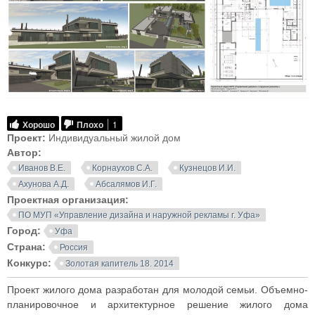
Хорошо
Плохо
1
Проект:
Индивидуальный жилой дом
Автор:
Иванов В.Е.
Корнаухов С.А.
Кузнецов И.И.
Ахунова А.Д.
Абсалямов И.Г.
Проектная организация:
ПО МУП «Управление дизайна и наружной рекламы г. Уфа»
Город:
Уфа
Страна:
Россия
Конкурс:
Золотая капитель 18. 2014
Проект жилого дома разработан для молодой семьи. Объемно-
планировочное и архитектурное решение жилого дома