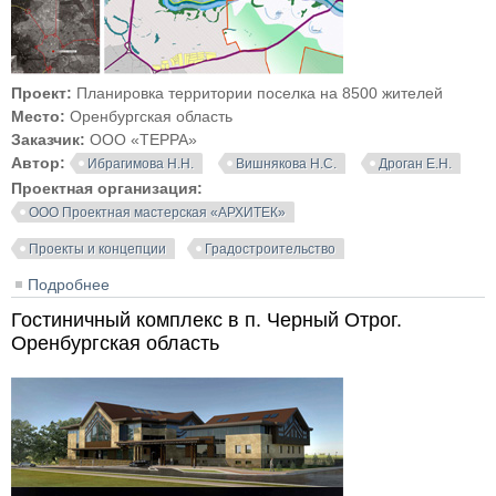
Проект:
Планировка территории поселка на 8500 жителей
Место:
Оренбургская область
Заказчик:
ООО «ТЕРРА»
Автор:
Ибрагимова Н.Н.
Вишнякова Н.С.
Дроган Е.Н.
Проектная организация:
ООО Проектная мастерская «АРХИТЕК»
Проекты и концепции
Градостроительство
Подробнее
о Проект планировки территории поселка на 8500
жителей в Оренбургской области
Гостиничный комплекс в п. Черный Отрог.
Оренбургская область