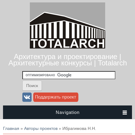
Архитектура и проектирование |
Архитектурные конкурсы | Totalarch
Navigation
Вы здесь
Главная
»
Авторы проектов
» Ибрагимова Н.Н.