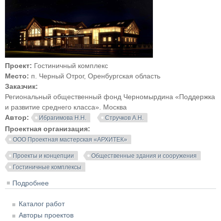
Проект:
Гостиничный комплекс
Место:
п. Черный Отрог, Оренбургская область
Заказчик:
Региональный общественный фонд Черномырдина «Поддержка
и развитие среднего класса». Москва
Автор:
Ибрагимова Н.Н.
Стручков А.Н.
Проектная организация:
ООО Проектная мастерская «АРХИТЕК»
Проекты и концепции
Общественные здания и сооружения
Гостиничные комплексы
Подробнее
о Гостиничный комплекс в п. Черный Отрог.
Оренбургская область
Каталог работ
Авторы проектов