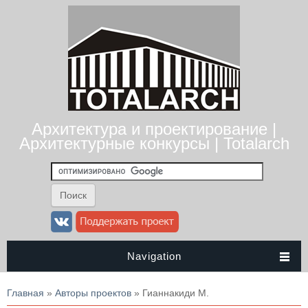
Архитектура и проектирование |
Архитектурные конкурсы | Totalarch
Navigation
Вы здесь
Главная
»
Авторы проектов
» Гианнакиди М.