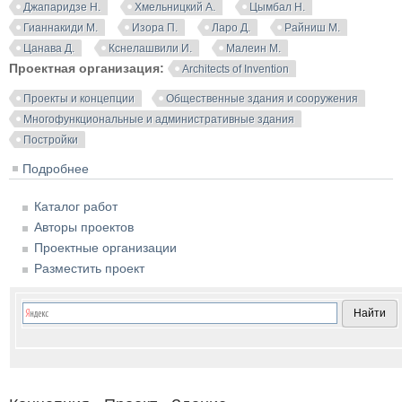
Джапаридзе Н.
Хмельницкий А.
Цымбал Н.
Гианнакиди М.
Изора П.
Ларо Д.
Райниш М.
Цанава Д.
Кснелашвили И.
Малеин М.
Проектная организация:
Architects of Invention
Проекты и концепции
Общественные здания и сооружения
Многофункциональные и административные здания
Постройки
Подробнее
о Деловой комплекс с подземной автостоянкой.
Architects of Invention
Каталог работ
Авторы проектов
Проектные организации
Разместить проект