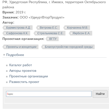
РФ, Удмуртская Республика, г. Ижевск, территория Октябрьского
района
Время:
2019 г.
Заказчик:
ООО «УдмуртВторПродукт»
Автор:
Бурмистрова А.Д.
Ветрова Е.С.
Корчагина М.В.
Сафронова К.К.
Стрельникова С.Е.
Якубсон Е.А.
Проектная организация:
ВГТУ
Проекты и концепции
Благоустройство городской среды
Подробнее
о Проект пункта приема вторсырья и модульной
контейнерной площадки. ВГТУ
Каталог работ
Авторы проектов
Проектные организации
Разместить проект