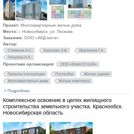
Проект:
Многоквартирные жилые дома
Место:
г. Новосибирск, ул. Лескова
Заказчик:
ООО «АКД-мета»
Автор:
Сливкина О.С.
Карпенко Э.В.
Яруничева Г.К.
Пичугина Н.А.
Проектная организация:
ООО «ИнвестСтрой»
Проекты и концепции
Постройки
Жилые здания
Многоквартирные дома
Жилые комплексы
Подробнее
о Многоквартирные жилые дома по ул. Лескова.
Новосибирск
Комплексное освоение в целях жилищного
строительства земельного участка. Краснообск.
Новосибирская область