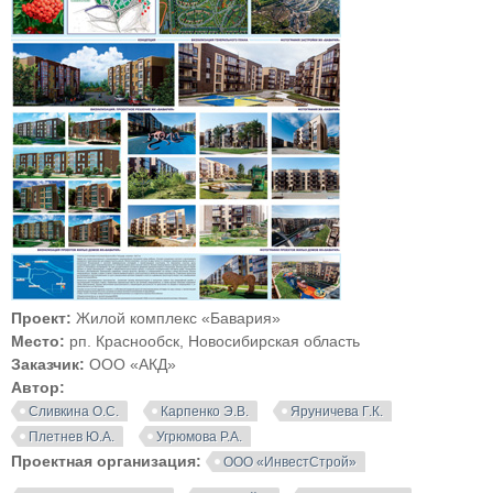
Проект:
Жилой комплекс «Бавария»
Место:
рп. Краснообск, Новосибирская область
Заказчик:
ООО «АКД»
Автор:
Сливкина О.С.
Карпенко Э.В.
Яруничева Г.К.
Плетнев Ю.А.
Угрюмова Р.А.
Проектная организация:
ООО «ИнвестСтрой»