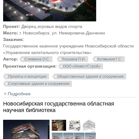
Проект:
Дворец игровых видов спорта
Место:
г. Новосибирск, ул. Немировича-Данченко
Заказчик:
Государственное казенное учреждение Новосибирской области
«Управление капитального строительства»
Автор:
Сливкина О.С.
Лошаков П.И.
Колмыков Г.С.
Проектная организация:
ООО «ИнвестСтрой»
Проекты и концепции
Общественные здания и сооружения
Спортивные здания и сооружения
Подробнее
о Дворец игровых видов спорта. Новосибирск
Новосибирская государственна областная
научная библиотека