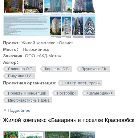
Проект:
Жилой комплекс «Оазис»
Место:
г. Новосибирск
Заказчик:
ООО «АКД-Мета»
Автор:
Сливкина О.С.
Карпенко Э.В.
Яруничева Г.К.
Пичугина Н.А.
Проектная организация:
ООО «ИнвестСтрой»
Проекты и концепции
Постройки
Жилые здания
Многоквартирные дома
Подробнее
о Жилой комплекс «Оазис» в Новосибирске
Жилой комплекс «Бавария» в поселке Краснообск