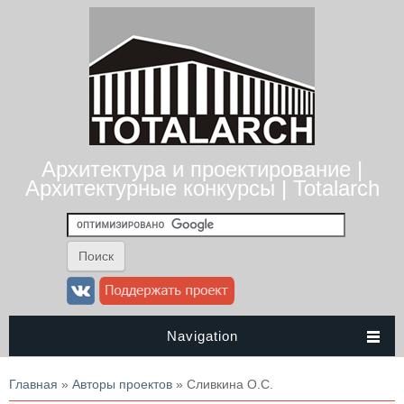
Архитектура и проектирование |
Архитектурные конкурсы | Totalarch
Navigation
Вы здесь
Главная
»
Авторы проектов
» Сливкина О.С.