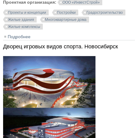
Проектная организация:
ООО «ИнвестСтрой»
Проекты и концепции
Постройки
Градостроительство
Жилые здания
Многоквартирные дома
Жилые комплексы
Подробнее
о Комплексное освоение в целях жилищного
строительства земельного участка. Краснообск.
Дворец игровых видов спорта. Новосибирск
Новосибирская область