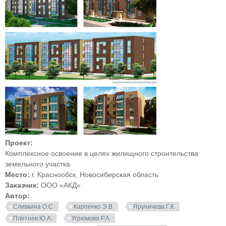
Проект:
Комплексное освоение в целях жилищного строительства
земельного участка
Место:
г. Краснообск, Новосибирская область
Заказчик:
ООО «АКД»
Автор:
Сливкина О.С.
Карпенко Э.В.
Яруничева Г.К.
Плетнев Ю.А.
Угрюмова Р.А.