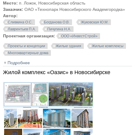
Место:
п. Ложок, Новосибирская область
Заказчик:
ОАО «Технопарк Новосибирского Академгородка»
Автор:
Сливкина О.С.
Богданова О.В.
Жуковская Ю.М.
Лаврентьев П.А.
Пичугина Н.А.
Проектная организация:
ООО «ИнвестСтрой»
Проекты и концепции
Жилые здания
Жилые комплексы
Многоквартирные дома
Подробнее
о Комплекс малоэтажных жилых домов в п. Ложок
Новосибирской области
Жилой комплекс «Оазис» в Новосибирске