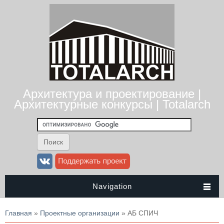
Архитектура и проектирование |
Архитектурные конкурсы | Totalarch
Navigation
Вы здесь
Главная
»
Проектные организации
» АБ СПИЧ