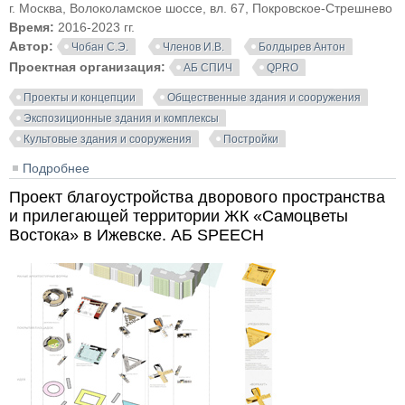
г. Москва, Волоколамское шоссе, вл. 67, Покровское-Стрешнево
Время:
2016-2023 гг.
Автор:
Чобан С.Э.
Членов И.В.
Болдырев Антон
Проектная организация:
АБ СПИЧ
QPRO
Проекты и концепции
Общественные здания и сооружения
Экспозиционные здания и комплексы
Культовые здания и сооружения
Постройки
Подробнее
о Музейно-храмовый комплекс в Тушино | СПИЧ |
QPRO
Проект благоустройства дворового пространства
и прилегающей территории ЖК «Самоцветы
Востока» в Ижевске. АБ SPEECH