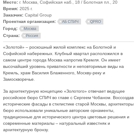
Место:
г. Москва, Софийская наб., 18 / Болотная пл., 20
Время:
2025 г.
Заказчик:
Capital Group
Проектная организация:
АБ СПИЧ
QPRO
Город:
Москва
Страна:
Россия
«Золотой» – роскошный жилой комплекс на Болотной и
Софийской набережных. Клубный квартал расположился в
самом центре города Москва напротив Кремля. Он имеет
высочайший уровень приватности и неповторимые виды на
Кремль, храм Василия Блаженного, Москву-реку и
Замоскворечье.
За архитектурную концепцию «Золотого» отвечает ведущее
российское бюро СПИЧ во главе с Сергеем Чобаном. Воссоздав
исторические фасады в стилистике старой Москвы, архитекторы
бюро использовали уникальные авторские орнаменты,
традиционные для исторического центра цветовые решения и
современные материалы – натуральный известняк и
архитектурную бронзу.