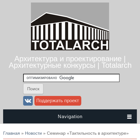
Архитектура и проектирование |
Архитектурные конкурсы | Totalarch
Navigation
Вы здесь
Главная
»
Новости
» Семинар «Тактильность в архитектуре»