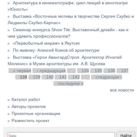
Архитектура в кинематографе: цикл лекций в кинотеатре
«Юность»
Выставка «Восточные мотивы в творчестве Сергея Скубко и
Людмилы Скубко-Карпас»
Семинар конкурса Show Tile: Выставочный дизайн - как и
чем удивить профессионалов?
«Первобытный мираж» в Якутске
По-живому: Алексей Комов об архитектуре
Выставка «Герои АвангардСтроя. Архитектор Игнатий
Милинис» в Музее архитектуры им. А.В. Щусева
Страницы
« первая
‹ предыдущая
…
134
135
136
137
138
139
140
141
142
…
следующая ›
последняя »
все новости
Каталог работ
Авторы проектов
Проектные организации
Разместить проект