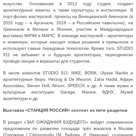
искусство. Основанная в 2012 году студия, создает
архитектурные макеты, а также скульптуры и инсталляции. В
порт-фолио мастерской: проекты на Венецианской биеннале (в
2016 году – в Арсенале, 2018 – в Российском павильоне), на
триеннале в Милане и Японии, участие в Международных
выставках MIPIM и MAPIC. В команде мастерской – архитекторы
и инженеры, которые находят новые решения в привычном и
используют самые передовые технологии. Кроме того, STUDIO
911 не забывает и о будущих архитекторах, периодически
проводя лекции и воркшопы для студентов.
В числе клиентов STUDIO 911: NIKE, BORK, Ulysse Nardin и
архитектурные бюро: Herzog & De Meuron, Zaha Hadid, Adjaye
Associates, Steven Holl, Atrium, SPEECH, и др. А также музеи и
культурные институции: Garage, Манеж, ВДНХ, Музей
архитектуры и др.
Выставка «СТАНЦИЯ РОССИЯ» состоит из пяти разделов
В раздел «ЗАЛ ОЖИДАНИЯ БУДУЩЕГО» войдет современное
предложение по развитию площади трёх вокзалов в Москве
(Горожане / Citizenstudio (М. Бейлин, Д. Никишин), созданное