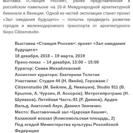
выставка «Станция Россия», ранее представленная в
российском павильоне на 16-й Международной архитектурной
биеннале в Венеции. Одной из частей экспозиции станет проект
«Зал ожидания будущего» – попытка предвидеть развитие
городов и железнодорожного транспорта от архитектурного
бюро Citizenstudio.
Выставка «Станция Россия»: проект «Зал ожидания
будущего»
18 декабря, 2018 – 19 марта, 2019
Пресс-показ – 14 декабря, 13:00 – 15:00
Куратор: Семен Михайловский
Ассистент куратора: Екатерина Толстая
Участники: Студия 44 (Н. Явейн), Горожане /
Citizenstudio (М. Бейлин, Д. Никишин), Studio 911 (В.
Крылов, А. Чурзин, И. Ассоров), Метрогипротранс (Н.
Шумаков), Литейная Часть-91 (Р. Даянов), Арден
Вальд, Анатолий Акуе, Даниил Зинченко.
Место: Выставочный зал «Царская башня»,
Казанский вокзал (Комсомольская площадь, 2)
Под эгидой Министерства культуры Российской
Федерации