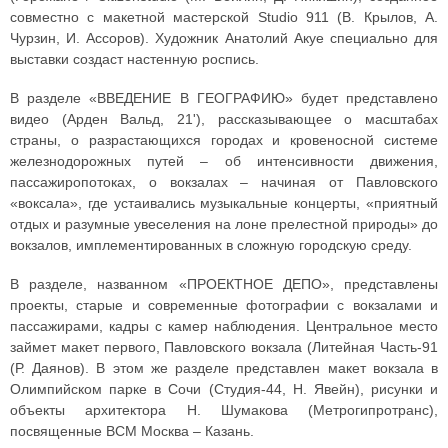
совместно с макетной мастерской Studio 911 (В. Крылов, А.
Чурзин, И. Ассоров). Художник Анатолий Акуе специально для
выставки создаст настенную роспись.
В разделе «ВВЕДЕНИЕ В ГЕОГРАФИЮ» будет представлено
видео (Арден Вальд, 21'), рассказывающее о масштабах
страны, о разрастающихся городах и кровеносной системе
железнодорожных путей – об интенсивности движения,
пассажиропотоках, о вокзалах – начиная от Павловского
«воксала», где устаивались музыкальные концерты, «приятный
отдых и разумные увеселения на лоне прелестной природы» до
вокзалов, имплементированных в сложную городскую среду.
В разделе, названном «ПРОЕКТНОЕ ДЕПО», представлены
проекты, старые и современные фотографии с вокзалами и
пассажирами, кадры с камер наблюдения. Центральное место
займет макет первого, Павловского вокзала (Литейная Часть-91
(Р. Даянов). В этом же разделе представлен макет вокзала в
Олимпийском парке в Сочи (Студия-44, Н. Явейн), рисунки и
объекты архитектора Н. Шумакова (Метрогипротранс),
посвященные ВСМ Москва – Казань.