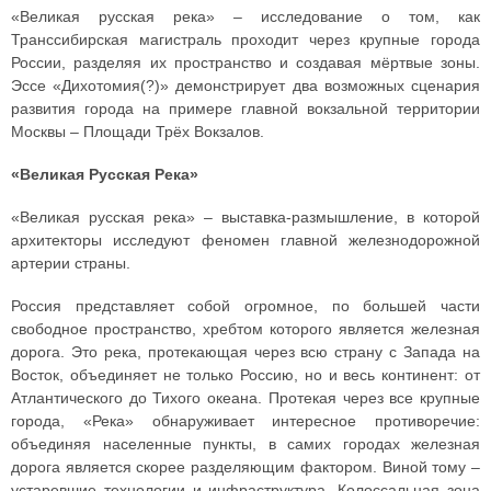
«Великая русская река» – исследование о том, как
Транссибирская магистраль проходит через крупные города
России, разделяя их пространство и создавая мёртвые зоны.
Эссе «Дихотомия(?)» демонстрирует два возможных сценария
развития города на примере главной вокзальной территории
Москвы – Площади Трёх Вокзалов.
«Великая Русская Река»
«Великая русская река» – выставка-размышление, в которой
архитекторы исследуют феномен главной железнодорожной
артерии страны.
Россия представляет собой огромное, по большей части
свободное пространство, хребтом которого является железная
дорога. Это река, протекающая через всю страну с Запада на
Восток, объединяет не только Россию, но и весь континент: от
Атлантического до Тихого океана. Протекая через все крупные
города, «Река» обнаруживает интересное противоречие:
объединяя населенные пункты, в самих городах железная
дорога является скорее разделяющим фактором. Виной тому –
устаревшие технологии и инфраструктура. Колоссальная зона