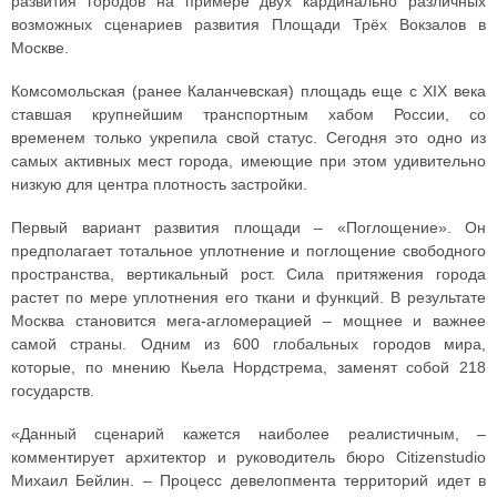
развития городов на примере двух кардинально различных
возможных сценариев развития Площади Трёх Вокзалов в
Москве.
Комсомольская (ранее Каланчевская) площадь еще с ХIХ века
ставшая крупнейшим транспортным хабом России, со
временем только укрепила свой статус. Сегодня это одно из
самых активных мест города, имеющие при этом удивительно
низкую для центра плотность застройки.
Первый вариант развития площади – «Поглощение». Он
предполагает тотальное уплотнение и поглощение свободного
пространства, вертикальный рост. Сила притяжения города
растет по мере уплотнения его ткани и функций. В результате
Москва становится мега-агломерацией – мощнее и важнее
самой страны. Одним из 600 глобальных городов мира,
которые, по мнению Кьела Нордстрема, заменят собой 218
государств.
«Данный сценарий кажется наиболее реалистичным, –
комментирует архитектор и руководитель бюро Citizenstudio
Михаил Бейлин. – Процесс девелопмента территорий идет в