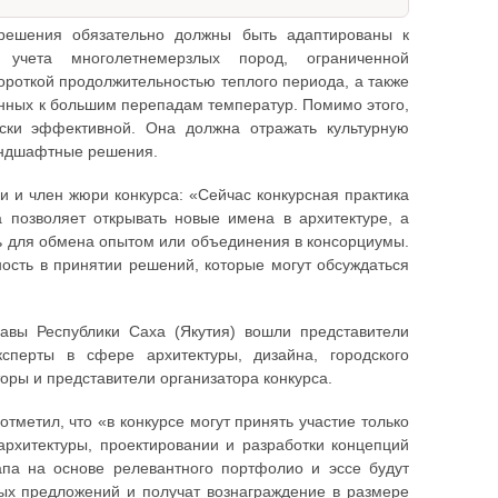
 решения обязательно должны быть адаптированы к
учета многолетнемерзлых пород, ограниченной
ороткой продолжительностью теплого периода, а также
нных к большим перепадам температур. Помимо этого,
ски эффективной. Она должна отражать культурную
андшафтные решения.
и и член жюри конкурса: «Сейчас конкурсная практика
позволяет открывать новые имена в архитектуре, а
ть для обмена опытом или объединения в консорциумы.
ность в принятии решений, которые могут обсуждаться
авы Республики Саха (Якутия) вошли представители
ксперты в сфере архитектуры, дизайна, городского
ры и представители организатора конкурса.
отметил, что «в конкурсе могут принять участие только
рхитектуры, проектировании и разработки концепций
апа на основе релевантного портфолио и эссе будут
ных предложений и получат вознаграждение в размере