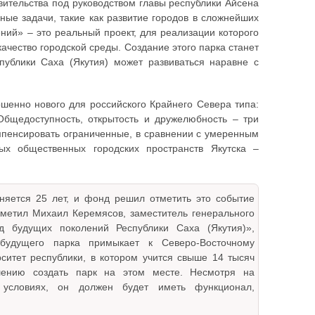
вительства под руководством главы республики Айсена
ные задачи, такие как развитие городов в сложнейших
ний» – это реальный проект, для реализации которого
ачество городской среды. Создание этого парка станет
публики Саха (Якутия) может развиваться наравне с
шенно нового для российского Крайнего Севера типа:
бщедоступность, открытость и дружелюбность – три
омпенсировать ограниченные, в сравнении с умеренным
ых общественных городских пространств Якутска –
яется 25 лет, и фонд решил отметить это событие
метил Михаил Керемясов, заместитель генерального
д будущих поколений Республики Саха (Якутия)»,
будущего парка примыкает к Северо-Восточному
итет республики, в котором учится свыше 14 тысяч
ению создать парк на этом месте. Несмотря на
 условиях, он должен будет иметь функционал,