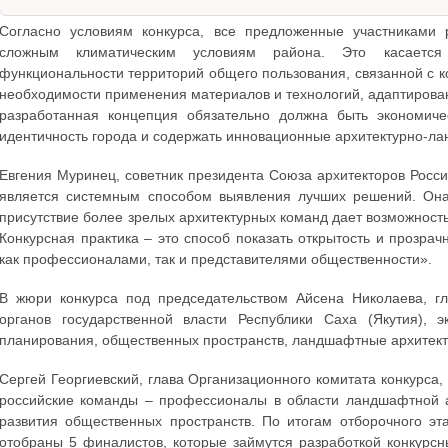
Согласно условиям конкурса, все предложенные участниками
сложным климатическим условиям района. Это касается 
функциональности территорий общего пользования, связанной с к
необходимости применения материалов и технологий, адаптирова
разработанная концепция обязательно должна быть экономиче
идентичность города и содержать инновационные архитектурно-л
Евгения Муринец, советник президента Союза архитекторов Росси
является системным способом выявления лучших решений. Она 
присутствие более зрелых архитектурных команд дает возможнос
Конкурсная практика – это способ показать открытость и прозрач
как профессионалами, так и представителями общественности».
В жюри конкурса под председательством Айсена Николаева, гл
органов государственной власти Республики Саха (Якутия), э
планирования, общественных пространств, ландшафтные архитекто
Сергей Георгиевский, глава Организационного комитата конкурса, 
российские команды – профессионалы в области ландшафтной а
развития общественных пространств. По итогам отборочного эт
отобраны 5 финалистов, которые займутся разработкой конкурс