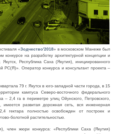
естиваля «
Зодчество'2018
» в московском Манеже был
ом конкурсе на разработку архитектурной концепции и
 Якутск, Республика Саха (Якутия), инициированного
 РС(Я)». Оператор конкурса и консультант проекта –
ртала 79 г. Якутск в юго-западной части города, в 15
рритории кампуса Северо-восточного федерального
 – 2,4 га в периметре улиц Ойунского, Петровского,
, имеется развитая дорожная сеть, вся инженерная
2,4 гектара полностью освобожден от построек и
угово-болотной растительностью.
я), член жюри конкурса: «Республики Саха (Якутия)