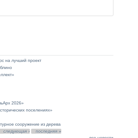
с на лучший проект
юблино
еллект»
льАрх 2026»
сторических поселениях»
урное сооружение из дерева
следующая ›
последняя »
все новости