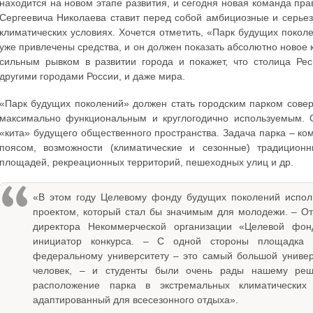
находится на новом этапе развития, и сегодня новая команда пра
Сергеевича Николаева ставит перед собой амбициозные и серьез
климатических условиях. Хочется отметить, «Парк будущих поколе
уже привлечены средства, и он должен показать абсолютно новое к
сильным рывком в развитии города и покажет, что столица Рес
другими городами России, и даже мира.
«Парк будущих поколений» должен стать городским парком совер
максимально функциональным и круглогодично используемым. О
«кита» будущего общественного пространства. Задача парка – к
поясом, возможности (климатические и сезонные) традиционн
площадей, рекреационных территорий, пешеходных улиц и др.
«В этом году Целевому фонду будущих поколений исполн
проектом, который стал бы значимым для молодежи. – От
директора Некоммерческой организации «Целевой фон
инициатор конкурса. – С одной стороны площадка 
федеральному университету – это самый большой универс
человек, – и студенты были очень рады нашему реш
расположение парка в экстремальных климатических
адаптированный для всесезонного отдыха».