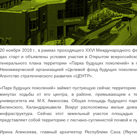
20 ноября 2018 г., в рамках проходящего XXVI Международного ф
дан старт и объявлены условия участия в Открытом всероссийск
генерального плана территории «Парка будущих поколений» в г.
Некоммерческой организацией «Целевой фонд будущих поколений
Агентство стратегического развития «ЦЕНТР».
«Парк будущих поколений» займет пустующую сейчас территорию ква
минутах ходьбы от его центра, в районе, примыкающем к те
университета им. М.К. Аммосова. Общая площадь будущего парка
Белинского, Каландаришвили. Вокруг расположены жилые дома
инфраструктура. Сейчас этот земельный участок площадью 
представляет собой территорию с песчано-суглинистой почвой и л
Ирина Алексеева, главный архитектор Республики Саха (Якути