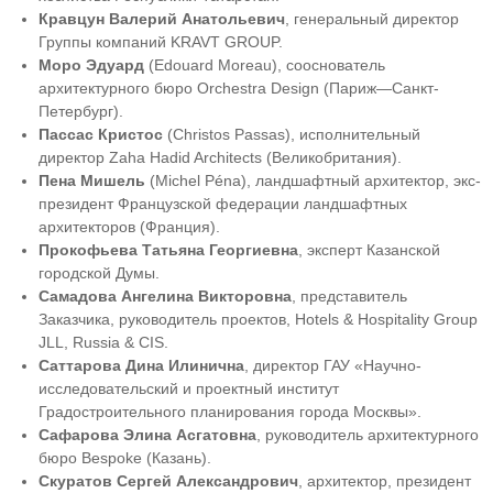
Кравцун Валерий Анатольевич
, генеральный директор
Группы компаний KRAVT GROUP.
Моро Эдуард
(Edouard Moreau), сооснователь
архитектурного бюро Orchestra Design (Париж—Санкт-
Петербург).
Пассас Кристос
(Christos Passas), исполнительный
директор Zaha Hadid Architects (Великобритания).
Пена Мишель
(Michel Péna), ландшафтный архитектор, экс-
президент Французской федерации ландшафтных
архитекторов (Франция).
Прокофьева Татьяна Георгиевна
, эксперт Казанской
городской Думы.
Самадова Ангелина Викторовна
, представитель
Заказчика, руководитель проектов, Hotels & Hospitality Group
JLL, Russia & CIS.
Саттарова Дина Илинична
, директор ГАУ «Научно-
исследовательский и проектный институт
Градостроительного планирования города Москвы».
Сафарова Элина Асгатовна
, руководитель архитектурного
бюро Bespoke (Казань).
Скуратов Сергей Александрович
, архитектор, президент