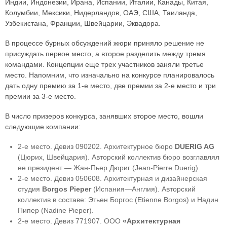
Индии, Индонезии, Ирана, Испании, Италии, Канады, Китая,
Колумбии, Мексики, Нидерландов, ОАЭ, США, Таиланда,
Узбекистана, Франции, Швейцарии, Эквадора.
В процессе бурных обсуждений жюри приняло решение не
присуждать первое место, а второе разделить между тремя
командами. Концепции еще трех участников заняли третье
место. Напомним, что изначально на конкурсе планировалось
дать одну премию за 1-е место, две премии за 2-е место и три
премии за 3-е место.
В число призеров конкурса, занявших второе место, вошли
следующие компании:
2-е место. Девиз 090202. Архитектурное бюро
DUERIG AG
(Цюрих, Швейцария). Авторский коллектив бюро возглавлял
ее президент — Жан-Пьер Дюриг (Jean-Pierre Duerig).
2-е место. Девиз 050608. Архитектурная и дизайнерская
студия
Borgos Pieper
(Испания—Англия). Авторский
коллектив в составе: Этьен Боргос (Etienne Borgos) и Надин
Пипер (Nadine Pieper).
2-е место. Девиз 771907. ООО
«Архитектурная