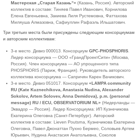
Мастерская „Старая Казань“»
(Казань, Россия). Авторский
коллектив в составе: Тиняев Павел Иванович, Корнилова
Елена Евгеньевна, Закиева Лиля Рустемовна, Фаттахова
Миляуша Алмазовна, Сафиуллин Рафаэль Ильшатович.
Три третьих места были присуждены следующим консорциумам
и авторским коллективам:
3-е место. Девиз 000013. Консорциум
GPC-PHOSPHORIS
.
Лидер консорциума — ООО «ГрандПроектСити» (Москва,
Россия). Член консорциума — АО упрощенного типа
PHOSPHORIS (Париж, Франция). Руководитель авторского
коллектива консорциума — Сапричян Карен Вачикович.
3-е место. Девиз 051017. Консорциум
«LAMPA community
RU (Kate Kuznechikova, Anastasia Nudina, Alexander
Sokolov, Artem Solovev, Anna Demidova), p.m. (personal
message) RU / ECU, OBSERVATORIUM NL»
(Нидерланды —
Эквадор — Россия). Лидер Консорциума: ИП Кузнечикова
Екатерина Олеговна (Санкт-Петербург). Авторский
коллектив в составе: Lieven Poutsma, Кузнечикова Екатерина
Олеговна, Павел Джонаттан Пухно Бермео, Соловьев Артем
Юрьевич, Нудина Анастасия Анатольевна, Соколов