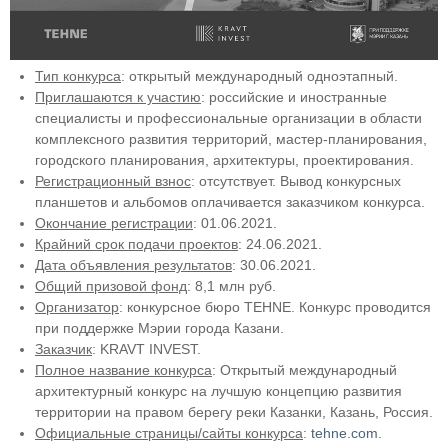
Тип конкурса
: открытый международный одноэтапный.
Приглашаются к участию
: российские и иностранные
специалисты и профессиональные организации в области
комплексного развития территорий, мастер-планирования,
городского планирования, архитектуры, проектирования.
Регистрационный взнос
: отсутствует. Вывод конкурсных
планшетов и альбомов оплачивается заказчиком конкурса.
Окончание регистрации
: 01.06.2021.
Крайний срок подачи проектов
: 24.06.2021.
Дата объявления результатов
: 30.06.2021.
Общий призовой фонд
: 8,1 млн руб.
Организатор
: конкурсное бюро TEHNE. Конкурс проводится
при поддержке Мэрии города Казани.
Заказчик
: KRAVT INVEST.
Полное название конкурса
: Открытый международный
архитектурный конкурс на лучшую концепцию развития
территории на правом берегу реки Казанки, Казань, Россия.
Официальные страницы/сайты конкурса
:
tehne.com
.