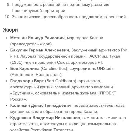
Продуманность решений по поэтапному развитию
Проектируемой территории.
Экономическая целесообразность предлагаемых решений.
Жюри
Метшин Ильсур Раисович
, мэр города Казани
(председатель жюри).
Бакулин Герман Алексеевич
, Заслуженный архитектор РФ
и РТ, Лауреат государственной премии ТАССР им. Тукая
(1981), член правления Союза архитекторов РТ.
Бос Каролина
(Caroline Bos), соучредитель UNStudio
(Амстердам, Нидерланды).
Голдхоорн Барт
(Bart Goldhoorn), архитектор,
архитектурный критик, главный архитектор компании
«Брусника», основатель и издатель журнала «ПРОЕКТ
Россия».
Калинкин Денис Геннадьевич
, первый заместитель главы
муниципального образования города Казани.
Кудряшев Владимир Николаевич
, заместитель министра
строительства, архитектуры и жилищно-коммунального
хозяйства Республики Татарстан.