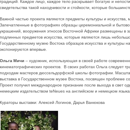
традиций. Каждое лицо, каждое тело раскрывает богатую и непос
свидетельства такой находчивости и стойкости, которые большинств
Важной частью проекта являются предметы культуры и искусства
Запечатленные в фотографиях образцы церемониальной и бытово
украшений, вооружения этносов Восточной Африки размещены в за
подлинных предметов искусства, которые являются лишь небольшо
Государственному музею Востока образцов искусства и культуры 
экспонируются впервые.
Ольга Мичи
– художник, использующая в своей работе современн
кинематографических проектов. В своих работах Ольга следует тра
подходам мастеров дюссельдорфской школы фотографии. Масштаб
выставка в Государственном музее Востока, посвящен проблеме с
Проект получил международное признание после выхода в свет од
немецким издательством teNeues на английском и немецком языка
Кураторы выставки: Алексей Логинов, Дарья Ванюкова