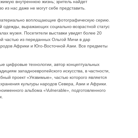
тижимую внутреннюю жизнь; зритель найдет
о из нас даже не могут себе представить.
, материально воплощающие фотографическую серию.
й одежды, выражающих социально-возрастной статус
лах музея. Посетители выставки увидят более 20
й частью из переданных Ольгой Мичи в дар
народов Африки и Юго-Восточной Азии. Все предметы
ые цифровые технологии, автор концептуальных
дициям западноевропейского искусства, в частности,
ный проект «Уязвимые», частью которого является
охранения культуры народов Севера, Азии и Африки.
ноименного альбома «Vulnerable», подготовленного
х.