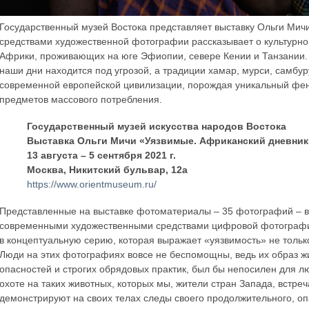
Государственный музей Востока представляет выставку Ольги Мич
средствами художественной фотографии рассказывает о культурн
Африки, проживающих на юге Эфиопии, севере Кении и Танзании. 
наши дни находится под угрозой, а традиции хамар, мурси, самбу
современной европейской цивилизации, порождая уникальный фе
предметов массового потребления.
Государственный музей искусства народов Востока
Выставка Ольги Мичи «Уязвимые. Африканский дневник
13 августа – 5 сентября 2021 г.
Москва, Никитский бульвар, 12a
https://www.orientmuseum.ru/
Представленные на выставке фотоматериалы – 35 фотографий – вы
современными художественными средствами цифровой фотографии
в концептуальную серию, которая выражает «уязвимость» не тольк
Люди на этих фотографиях вовсе не беспомощны, ведь их образ ж
опасностей и строгих обрядовых практик, был бы непосилен для л
охоте на таких животных, которых мы, жители стран Запада, встре
демонстрируют на своих телах следы своего продолжительного, оп