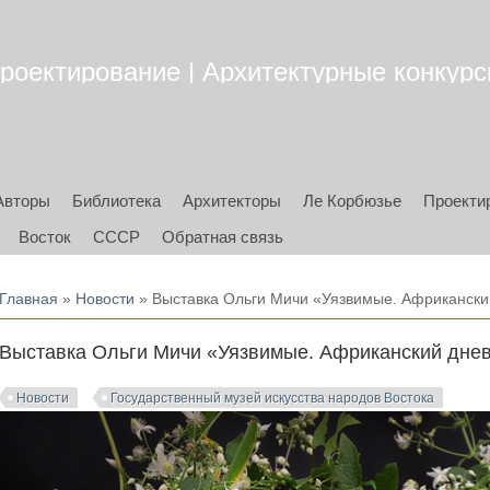
роектирование | Архитектурные конкурсы
Авторы
Библиотека
Архитекторы
Ле Корбюзье
Проекти
Восток
СССР
Обратная связь
Вы здесь
Главная
»
Новости
» Выставка Ольги Мичи «Уязвимые. Африканский
Выставка Ольги Мичи «Уязвимые. Африканский днев
Новости
Государственный музей искусства народов Востока