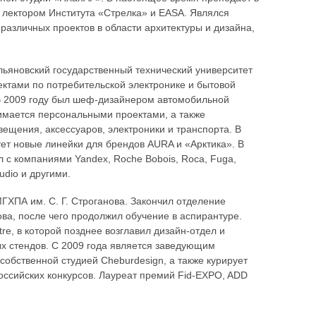
лектором Института «Стрелка» и EASA. Являлся
различных проектов в области архитектуры и дизайна,
льяновский государственный технический университет
ктами по потребительской электронике и бытовой
. В 2009 году был шеф-дизайнером автомобильной
нимается персональными проектами, а также
ещения, аксессуаров, электроники и транспорта. В
ет новые линейки для брендов AURA и «Арктика». В
 с компаниями Yandex, Roche Bobois, Roca, Fuga,
tudio и другими.
ХПА им. С. Г. Строганова. Закончил отделение
ва, после чего продолжил обучение в аспирантуре.
e, в которой позднее возглавил дизайн-отдел и
ых стендов. С 2009 года является заведующим
собственной студией Cheburdesign, а также курирует
ссийских конкурсов. Лауреат премий Fid-EXPO, ADD