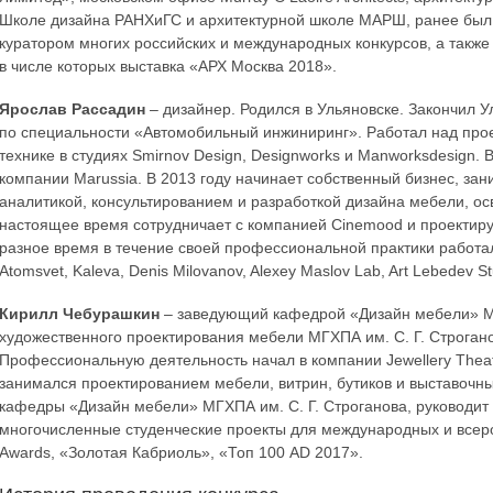
Школе дизайна РАНХиГС и архитектурной школе МАРШ, ранее был 
куратором многих российских и международных конкурсов, а также 
в числе которых выставка «АРХ Москва 2018».
Ярослав Рассадин
– дизайнер. Родился в Ульяновске. Закончил У
по специальности «Автомобильный инжиниринг». Работал над прое
технике в студиях Smirnov Design, Designworks и Manworksdesign
компании Marussia. В 2013 году начинает собственный бизнес, за
аналитикой, консультированием и разработкой дизайна мебели, осв
настоящее время сотрудничает с компанией Cinemood и проектиру
разное время в течение своей профессиональной практики работал
Atomsvet, Kaleva, Denis Milovanov, Alexey Maslov Lab, Art Lebedev S
Кирилл Чебурашкин
– заведующий кафедрой «Дизайн мебели» МГ
художественного проектирования мебели МГХПА им. С. Г. Строгано
Профессиональную деятельность начал в компании Jewellery Theatr
занимался проектированием мебели, витрин, бутиков и выставочн
кафедры «Дизайн мебели» МГХПА им. С. Г. Строганова, руководит 
многочисленные студенческие проекты для международных и всеро
Awards, «Золотая Кабриоль», «Топ 100 AD 2017».