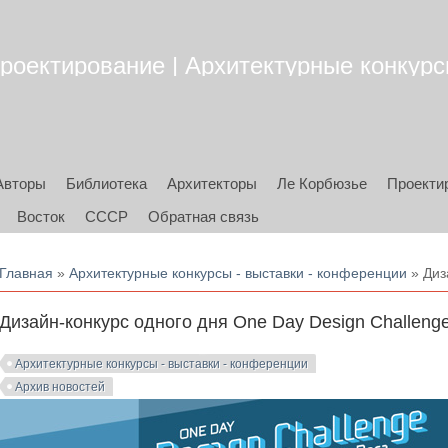
роектирование | Архитектурные конкурсы
Авторы
Библиотека
Архитекторы
Ле Корбюзье
Проекти
Восток
СССР
Обратная связь
Вы здесь
Главная
»
Архитектурные конкурсы - выставки - конференции
» Диз
Дизайн-конкурс одного дня One Day Design Challeng
Архитектурные конкурсы - выставки - конференции
Архив новостей