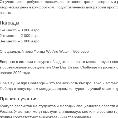
От участников требуются максимальные концентрация, скорость и 
творческий день в комфортном, подготовленном для работы простр
азарта.
Награды
1-е место – 3 000 евро
2-е место – 2 000 евро
3-е место – 1 000 евро
Специальный приз Фонда We Are Water – 500 евро
Впервые в истории конкурса обладатель первого места получит воз
в соревновании победителей One Day Design Challenge из разных ст
начале 2020 года.
One Day Design Challenge – это возможность быстро, ярко и эффе
Победа в популярном международном конкурсе – лучший старт и до
Правила участия
Конкурс рассчитан на студентов и молодых специалистов области а
России. Участники могут выступить индивидуально или в составе гр
группы соответствуют вышеуказанным требованиям.