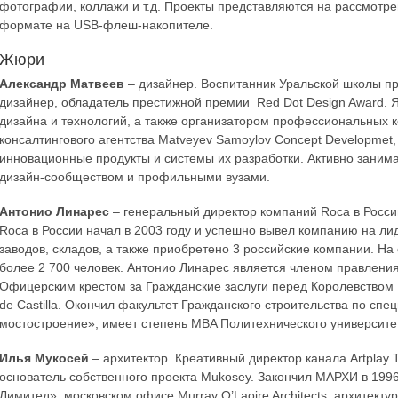
фотографии, коллажи и т.д. Проекты представляются на рассмотре
формате на USB-флеш-накопителе.
Жюри
Александр Матвеев
– дизайнер. Воспитанник Уральской школы 
дизайнер, обладатель престижной премии Red Dot Design Award. Я
дизайна и технологий, а также организатором профессиональных 
консалтингового агентства Matveyev Samoylov Concept Developmet
инновационные продукты и системы их разработки. Активно занима
дизайн-сообществом и профильными вузами.
Антонио Линарес
– генеральный директор компаний Roca в России
Roca в России начал в 2003 году и успешно вывел компанию на л
заводов, складов, а также приобретено 3 российские компании. На
более 2 700 человек. Антонио Линарес является членом правлени
Офицерским крестом за Гражданские заслуги перед Королевством И
de Castilla. Окончил факультет Гражданского строительства по сп
мостостроение», имеет степень MBA Политехнического университе
Илья Мукосей
– архитектор. Креативный директор канала Artplay 
основатель собственного проекта Mukosey. Закончил МАРХИ в 1996
Лимитед», московском офисе Murray O’Laoire Architects, архитект