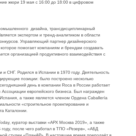
ние жюри 19 мая с 16:00 до 18:00 в цифровом
промышленного дизайна, трансдисциплинарный
вляется экспертом и тренд-аналитиком в области
конкурсов. Управляющий партнер дизайнерского
, которое помогает компаниям и брендам создавать
ется организацией продуктивного взаимодействия с
 и СНГ. Родился в Испании в 1970 году. Деятельность
идирующие позиции: было построено несколько
 сегодняшний день в компании Roca в России работает
я Ассоциации европейского бизнеса. Был награжден
спания, а также является членом Ордена Caballería
ециальности «строительное проектирование и
та Каталонии.
Today, куратор выставки «АРХ Москва 2019», а также
 году, после чего работал в ТПО «Резерв», «АБД
урной студии «ПланАР». В настоящее время преподаёт в