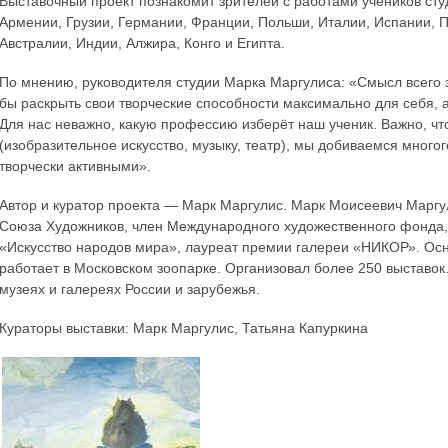
Выставочный проект познакомит зрителей с работами учеников студ
Армении, Грузии, Германии, Франции, Польши, Италии, Испании, П
Австралии, Индии, Алжира, Конго и Египта.
По мнению, руководителя студии Марка Маргулиса: «Смысл всего з
бы раскрыть свои творческие способности максимально для себя, а
Для нас неважно, какую профессию изберёт наш ученик. Важно, что
(изобразительное искусство, музыку, театр), мы добиваемся мног
творчески активными».
Автор и куратор проекта — Марк Маргулис. Марк Моисеевич Маргули
Союза Художников, член Международного художественного фонда
«Искусство народов мира», лауреат премии галереи «НИКОР». Осно
работает в Московском зоопарке. Организовал более 250 выставок
музеях и галереях России и зарубежья.
Кураторы выставки: Марк Маргулис, Татьяна Капуркина