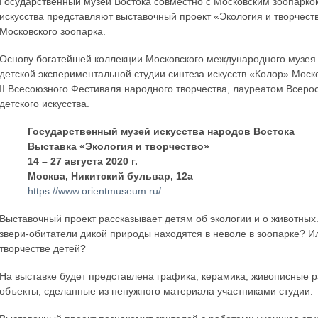
Государственный музей Востока совместно с Московским зоопарк
искусства представляют выставочный проект «Экология и творчес
Московского зоопарка.
Основу богатейшей коллекции Московского международного музея д
детской экспериментальной студии синтеза искусств «Колор» Моск
II Всесоюзного Фестиваля народного творчества, лауреатом Всер
детского искусства.
Государственный музей искусства народов Востока
Выставка «Экология и творчество»
14 – 27 августа 2020 г.
Москва, Никитский бульвар, 12а
https://www.orientmuseum.ru/
Выставочный проект рассказывает детям об экологии и о животных.
звери-обитатели дикой природы находятся в неволе в зоопарке? 
творчестве детей?
На выставке будет представлена графика, керамика, живописные р
объекты, сделанные из ненужного материала участниками студии.