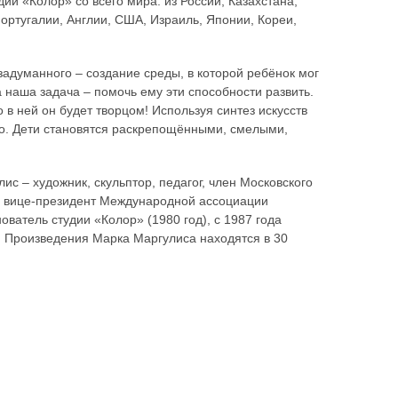
ии «Колор» со всего мира: из России, Казахстана,
ортугалии, Англии, США, Израиль, Японии, Кореи,
адуманного – создание среды, в которой ребёнок мог
 наша задача – помочь ему эти способности развить.
 в ней он будет творцом! Используя синтез искусств
ого. Дети становятся раскрепощёнными, смелыми,
с – художник, скульптор, педагог, член Московского
, вице-президент Международной ассоциации
ватель студии «Колор» (1980 год), с 1987 года
. Произведения Марка Маргулиса находятся в 30