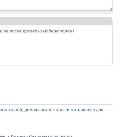
айте после проверки модератором)
рных тканей, домашнего текстиля и материалов для
ять о Великой Отечественной войне