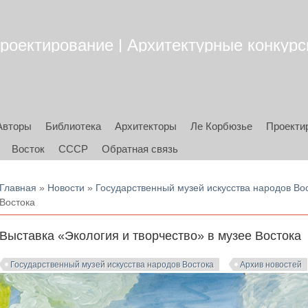
роектирование | Архитектурные конкурсы
Авторы
Библиотека
Архитекторы
Ле Корбюзье
Проекти
Восток
СССР
Обратная связь
Вы здесь
Главная
»
Новости
»
Государственный музей искусства народов Во
Востока
Выставка «Экология и творчество» в музее Востока
Государственный музей искусства народов Востока
Архив новостей