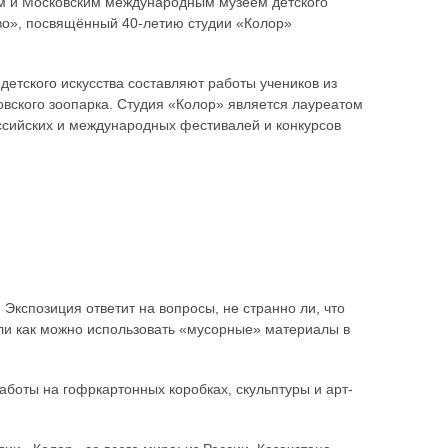
ом и Московским международным музеем детского
тво», посвящённый 40-летию студии «Колор»
етского искусства составляют работы учеников из
овского зоопарка. Студия «Колор» является лауреатом
оссийских и международных фестивалей и конкурсов
 Экспозиция ответит на вопросы, не странно ли, что
Или как можно использовать «мусорные» материалы в
аботы на гофркартонных коробках, скульптуры и арт-