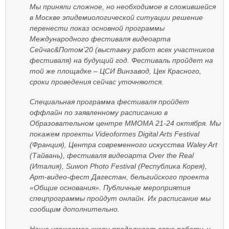
Мы приняли сложное, но необходимое в сложившейся
в Москве эпидемиологической ситуации решение
перенести показ основной программы
Международного фестиваля видеоарта
Сейчас&Потом’20 (выставку работ всех участников
фестиваля) на будущий год. Фестиваль пройдет на
той же площадке – ЦСИ Винзавод, Цех Красного,
сроки проведения сейчас уточняются.
Специальная программа фестиваля пройдет
оффлайн по заявленному расписанию в
Образовательном центре ММОМА 21-24 октября. Мы
покажем проекты Videoformes Digital Arts Festival
(Франция), Центра современного искусства Waley Art
(Тайвань), фестиваля видеоарта Over the Real
(Италия), Suwon Photo Festival (Республика Корея),
Арт-видео-фест Дагестан, бельгийского проекта
«Общие основания». Публичные мероприятия
спецпрограммы пройдут онлайн. Их расписание мы
сообщим дополнительно.
Наше уважаемое жюри продолжает свою работу, и