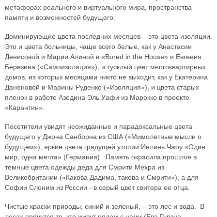
метафорах реального и виртуального мира, пространства
памяти и возможностей будущего.
Доминирующие цвета последних месяцев – это цвета изоляции.
Это и цвета больницы, чаще всего белые, как у Анастасии
Денисовой и Марии Алиной в «Bored in the House» и Евгения
Березина («Самоизоляция»), и тусклый цвет многоквартирных
домов, из которых месяцами никто не выходит, как у Екатерина
Даненовой и Марины Руденко («Изоляция»), и цвета старых
пленок в работе Азедина Эль Уафи из Марокко в проекте
«Карантин».
Посетители увидят неожиданные и парадоксальные цвета
будущего у Джона Санборна из США («Мимолетные мысли о
будущем»), яркие цвета грядущей утопии Инлинь Чжоу «Один
мир, одна мечта» (Германия). Память окрасила прошлое в
темные цвета одежды деда для Смрити Мехра из
Великобритании («Какова Дадима, такова и Смрити»), а для
Софии Слоним из России - в серый цвет свитера ее отца.
Чистые краски природы, синий и зеленый, – это лес и вода. В
лесах прячутся те, кто живут рядом с нами (Ева Гурзна,