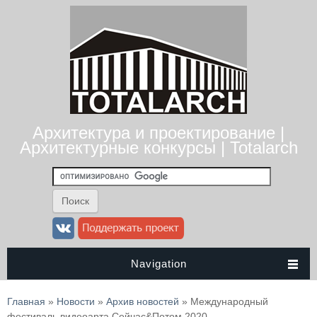
Архитектура и проектирование |
Архитектурные конкурсы | Totalarch
Navigation
Вы здесь
Главная
»
Новости
»
Архив новостей
» Международный
фестиваль видеоарта Сейчас&Потом 2020