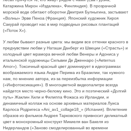
Катаржина Мирон «Издалека», Финляндия). В прозрачной
морской воде обитают оборотни Дмитрия Булныгина, застывают
«Волны» Эрве Пеноа (Франция). Японский художник Хироя
Сакурай проводит нас в мир подводных рисовых плантаций
(«Поток Х»).
У любви бывают разные цвета: мы видим все оттенки красного в
предчувствии любви у Наташи Данберг из Швеции («Страсть») и
холодный цвет мрамора вечной любви Венеры и Адониса у
итальянской художницы Сильвии Де Дженнаро («Aeternus
Amor»). Токсичный красный цвет доминирует в идеограммах
воображаемого языка Андре Перима из Бразилии, так нужного
нам, по мнению автора, из-за переизбытка информации
(«Инфотоксикация»). В многоцветной видеопалитре всегда
найдется место черно-белому кино. Это и поэтический «Долгий
путь» Жаклин Хили и Филиппа Фожаса из Ирландии, и
динамичный коллаж на основе архивных материалов Луиса
Карлоса Родригеса «Ani_av1_collage18_» (Испания). Вплетение
образов из фильмов Андрея Тарковского привносит деликатный
цвет в монохромный конструкт Микиеля ван Бакеля из
Нидерландов («Заново смоделированный во времени