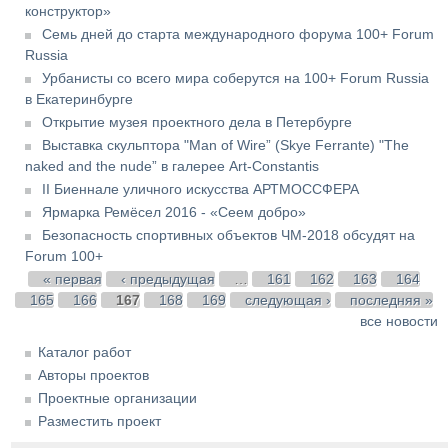
конструктор»
Семь дней до старта международного форума 100+ Forum
Russia
Урбанисты со всего мира соберутся на 100+ Forum Russia
в Екатеринбурге
Открытие музея проектного дела в Петербурге
Выставка скульптора "Man of Wire” (Skye Ferrante) "The
naked and the nude” в галерее Art-Constantis
II Биеннале уличного искусства АРТМОССФЕРА
Ярмарка Ремёсел 2016 - «Сеем добро»
Безопасность спортивных объектов ЧМ-2018 обсудят на
Forum 100+
Страницы
« первая
‹ предыдущая
…
161
162
163
164
165
166
167
168
169
следующая ›
последняя »
все новости
Каталог работ
Авторы проектов
Проектные организации
Разместить проект