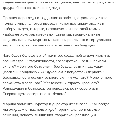
«идеальный» цвет и синтез всех цветов, цвет чистоты, радости и
траура, блеск света и холод льда.
Организаторы ждут от художников работы, отражающие всю
полноту мира, а потом проведут «спектральный» анализ и
выберут видео, которые, независимо от цветовой гаммы,
наиболее ярко характеризуют цвета как эмоциональные,
социальные и культурные метафоры реального и виртуального
мира, пространства памяти и возможностей будущего.
Чего будет больше в этой палитре, созданной художниками из
разных стран? Углубленности, сосредоточенности и печали
синего? «Вечного безмолвия без будущности и надежды»
(Василий Кандинский «О духовном в искусстве») черного?
Беспощадности ослепительного сияния желтого? Монотонного
спокойствия зеленого? Жестокости и страсти красного?
Равнодушия и безнадежной неподвижности серого или
Сверкающего совершенства белого?
Марина Фоменко, куратор и директор Фестиваля: «Как всегда,
мы ожидаем от вас новых идей, оригинальных и смелых
решений, ясности мышления, творческой реализации