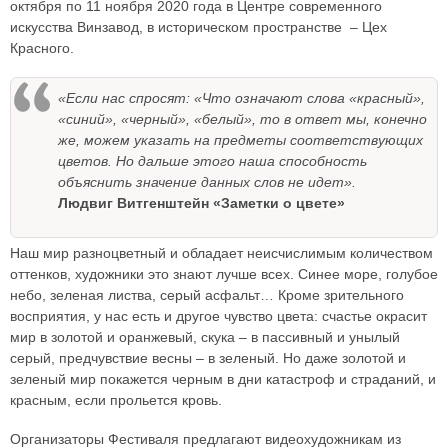
октября по 11 ноября 2020 года в Центре современного
искусства Винзавод, в историческом пространстве – Цех
Красного.
«Если нас спросят: «Что означают слова «красный»,
«синий», «черный», «белый», то в ответ мы, конечно
же, можем указать на предметы соответствующих
цветов. Но дальше этого наша способность
объяснить значение данных слов не идет».
Людвиг Витгенштейн «Заметки о цвете»
Наш мир разноцветный и обладает неисчислимым количеством
оттенков, художники это знают лучше всех. Синее море, голубое
небо, зеленая листва, серый асфальт… Кроме зрительного
восприятия, у нас есть и другое чувство цвета: счастье окрасит
мир в золотой и оранжевый, скука – в пассивный и унылый
серый, предчувствие весны – в зеленый. Но даже золотой и
зеленый мир покажется черным в дни катастроф и страданий, и
красным, если прольется кровь.
Организаторы Фестиваля предлагают видеохудожникам из