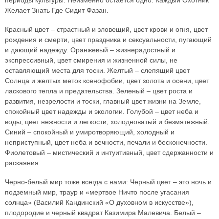
Желает Знать Где Сидит Фазан.
Красный цвет – страстный и зловещий, цвет крови и огня, цвет
рождения и смерти, цвет праздника и сексуальности, пугающий
и дающий надежду. Оранжевый – жизнерадостный и
экспрессивный, цвет смирения и жизненной силы, не
оставляющий места для тоски. Желтый – слепящий цвет
Солнца и желтых меток ксенофобии, цвет золота и осени, цвет
ласкового тепла и предательства. Зеленый – цвет роста и
развития, незрелости и тоски, главный цвет жизни на Земле,
спокойный цвет надежды и экологии. Голубой – цвет неба и
воды, цвет нежности и легкости, холодноватый и безмятежный.
Синий – спокойный и умиротворяющий, холодный и
неприступный, цвет неба и вечности, печали и бесконечности.
Фиолетовый – мистический и интуитивный, цвет сдержанности и
раскаяния.
Черно-белый мир тоже всегда с нами: Черный цвет – это ночь и
подземный мир, траур и «мертвое Ничто после угасания
солнца» (Василий Кандинский «О духовном в искусстве»),
плодородие и черный квадрат Казимира Малевича. Белый –