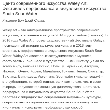
Центр современного искусства Waley Art.
Фестиваль перформанса и визуального искусства
South Sour Water
Куратор Бэн Цзай-Сюань
Waley Art – это альтернативное пространство современного
искусства, основанное в августе 2014 года в Тайбэе (Тайвань). В
2016 году Waley Art провел художественный фестиваль Galaya,
посвященный истории культуры региона, а в 2018 году –
фестиваль перформанса и визуального искусства South Sour
Water. Waley Art имеет опыт сотрудничества с музеями,
фестивалями, биеннале и художественными институциями по
всему миру, включая Россию, Польшу, Германию, Австрию,
Японию, Южную Корею, Малайзию, Гонконг, Непал, Сингапур,
Таиланд, Бангладеш, Аргентину. Sour water («кислая вода») –
это субстанция, которой тошнит, если вам плохо, что, в свою
очередь, нарушает гармоничную динамику тела. Фестиваль
перформанса и визуального искусства South Sour Water
работает с гибридностью современной визуальной культуры,
сопротивляется социальным, поколенческим и культурным
институтам и использует перформанс как способ