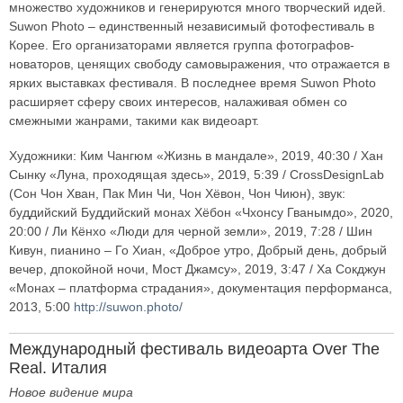
множество художников и генерируются много творческий идей.
Suwon Photo – единственный независимый фотофестиваль в
Корее. Его организаторами является группа фотографов-
новаторов, ценящих свободу самовыражения, что отражается в
ярких выставках фестиваля. В последнее время Suwon Photo
расширяет сферу своих интересов, налаживая обмен со
смежными жанрами, такими как видеоарт.
Художники: Ким Чангюм «Жизнь в мандале», 2019, 40:30 / Хан
Сынку «Луна, проходящая здесь», 2019, 5:39 / CrossDesignLab
(Сон Чон Хван, Пак Мин Чи, Чон Хёвон, Чон Чиюн), звук:
буддийский Буддийский монах Хёбон «Чхонсу Гванымдо», 2020,
20:00 / Ли Кёнхо «Люди для черной земли», 2019, 7:28 / Шин
Кивун, пианино – Го Хиан, «Доброе утро, Добрый день, добрый
вечер, дпокойной ночи, Мост Джамсу», 2019, 3:47 / Хa Сокджун
«Монах – платформа страдания», документация перформанса,
2013, 5:00
http://suwon.photo/
Международный фестиваль видеоарта Over The
Real. Италия
Новое видение мира