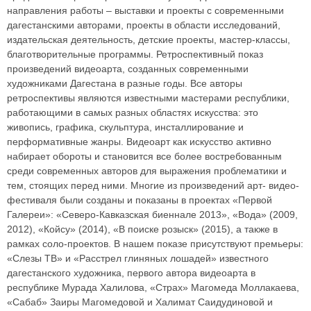
направления работы – выставки и проекты с современными
дагестанскими авторами, проекты в области исследований,
издательская деятельность, детские проекты, мастер-классы,
благотворительные программы. Ретроспективный показ
произведений видеоарта, созданных современными
художниками Дагестана в разные годы. Все авторы
ретроспективы являются известными мастерами республики,
работающими в самых разных областях искусства: это
живопись, графика, скульптура, инсталлирование и
перформативные жанры. Видеоарт как искусство активно
набирает обороты и становится все более востребованным
среди современных авторов для выражения проблематики и
тем, стоящих перед ними. Многие из произведений арт- видео-
фестиваля были созданы и показаны в проектах «Первой
Галереи»: «Северо-Кавказская биеннале 2013», «Вода» (2009,
2012), «Койсу» (2014), «В поиске розыск» (2015), а также в
рамках соло-проектов. В нашем показе присутствуют премьеры:
«Слезы ТВ» и «Расстрел глиняных лошадей» известного
дагестанского художника, первого автора видеоарта в
республике Мурада Халилова, «Страх» Магомеда Моллакаева,
«Сабаб» Заиры Магомедовой и Халимат Саидудиновой и