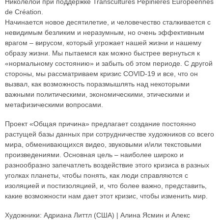
Николелой при поддержке Transcultures Pépinières Européennes
de Création.
Начинается новое десятилетие, и человечество сталкивается с
невидимым безликим и неразумным, но очень эффективным
врагом – вирусом, который угрожает нашей жизни и нашему
образу жизни. Мы пытаемся как можно быстрее вернуться к
«нормальному состоянию» и забыть об этом периоде. С другой
стороны, мы рассматриваем кризис COVID-19 и все, что он
вызвал, как возможность поразмышлять над некоторыми
важными политическими, экономическими, этическими и
метафизическими вопросами.
Проект «Общая причина» предлагает создание постоянно
растущей базы данных при сотрудничестве художников со всего
мира, обменивающихся видео, звуковыми и/или текстовыми
произведениями. Основная цель – наиболее широко и
разнообразно запечатлеть воздействие этого кризиса в разных
уголках планеты, чтобы понять, как люди справляются с
изоляцией и постизоляцией, и, что более важно, представить,
какие возможности нам дает этот кризис, чтобы изменить мир.
Художники: Адриана Литтл (США) | Алина Ясмин и Алекс