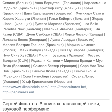
Сепиле (Бельгия) | Анна Берндтсон (Германия) | Карлосманьо
Родригес (Бразилия) | Кристоф Литу (Франция) | Крака
(Бразилия) | Дави Кавальканте (Бразилия) | Фумихару Сато и
Хироко Харагути (Япония) | Готье Кейертс (Бельгия) | Жерар
Шовен (Франция) | Густаво Маркасс (Бразилия) | Isa Belle +
Paradise Now (Бельгия) | Ивелина Иванова (Болгария) | Ян
Катер (США) | Джон Сэнборн (США) | Хорхе Лозано (Канада) |
Лилиана Велес (Колорадо) | Луана Ласерда (Бразилия) |
Марсия Беатрис Гранеро (Бразилия) | Марина Фоменко
(Россия) | Майк Хулбум (Канада) | Ния Пушкарова (Болгария) |
Нун- Синь Ху (США) | Филипп Буаснар (Франция) | Филлис
Балдино (США) | Реджани Кантони + Мирелла Брэнди + Муэп
Этмо (Бразилия) | Сэмюэл Бестер (Франция) | Сара Нао Тем
Ном (Бразилия) | Саймон Дюма (Канада) | Симон Гиоше
(Франция) | Соня Гуггисберг (Бразилия) | Сусана Лопес
(Испания) | Ульф Кристиансен (Норвегия)
https://www.kikanicolela.com/
,
http://transcultures.be/
,
http://pepinieres.eu/
Сергей Филатов. В поисках плавающей точки,
звуковой перформанс