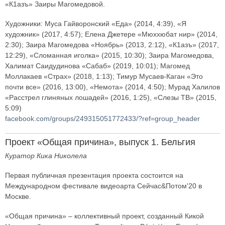
«К1азъ» Заиры Магомедовой.
Художники: Муса Гайворонский «Еда» (2014, 4:39), «Я
художник» (2017, 4:57); Елена Джетере «Мюххюбат нир» (2014,
2:30); Заира Магомедова «Ноябрь» (2013, 2:12), «К1азъ» (2017,
12:29), «Сломанная иголка» (2015, 10:30); Заира Магомедова,
Халимат Саидудинова «Сабаб» (2019, 10:01); Магомед
Моллакаев «Страх» (2018, 1:13); Тимур Мусаев-Каган «Это
почти все» (2016, 13:00), «Немота» (2014, 4:50); Мурад Халилов
«Расстрел глиняных лошадей» (2016, 1:25), «Слезы ТВ» (2015,
5:09)
facebook.com/groups/249315051772433/?ref=group_header
Проект «Общая причина», выпуск 1. Бельгия
Куратор Кика Николела
Первая публичная презентация проекта состоится на
Международном фестивале видеоарта Сейчас&Потом'20 в
Москве.
«Общая причина» – коллективный проект, созданный Кикой