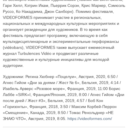
Гари Хилл, Кэтрин Икам, Пьеррик Сорэн, Крис Маркер, Сэмюэль
Руссо, Ко Накадзима, Джон Санборн). Помимо фестиваля,
VIDEOFORMES принимает участие в региональных,
национальных и международных культурных мероприятиях и
организует резиденции для художников. В то время как
фестиваль предлагает программу, включающую в себя
мультидисциплинарные и экспериментальные перформансы
(vidéobars), VIDEOFORMES также выпускает ежемесячный
журнал Turbulences Vidéo и продвигает различные
художественные и культурные инициативы для молодой
аудитории.
Художники: Регина Хюбнер «Поцелуи», Австрия, 2020, 6:50 /
Агнес Гийом «Дни за днями / Жест № 6», Бельгия, 2019, 4:14 /
Изабель Арверс «Розовое море», Франция, 2019, 11:00 Борис
Лаббе «SIRK»I, Франция/Япония, 2019, 8:00 / Агнес Гийом «Дни
после дней / Жест #3», Бельгия, 2019, 4:57 / Боб Кон
«Горизонты», Франция, 2018, 3:50 / Максим Корбей-Перрон
«Смещение», Канада, 2019, 8:50 / Томас Ренольднер «НЕ
ЗНАЮ ЧТО», Австрия, 2019, 8:05.
https://videoformes.com/