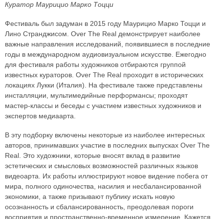
Куратор Маурицио Марко Тоцци
Фестиваль был задуман в 2015 году Маурицио Марко Тоцци и
Лино Странджисом. Over The Real демонстрирует наиболее
важные направления исследований, появившиеся в последние
годы в международном аудиовизуальном искусстве. Ежегодно
для фестиваля работы художников отбираются группой
известных кураторов. Over The Real проходит в исторических
локациях Лукки (Италия). На фестивале также представлены
инсталляции, мультимедийные перформансы; проходят
мастер-классы и беседы с участием известных художников и
экспертов медиаарта.
В эту подборку включены некоторые из наиболее интересных
авторов, принимавших участие в последних выпусках Over The
Real. Это художники, которые вносят вклад в развитие
эстетических и смысловых возможностей различных языков
видеоарта. Их работы иллюстрируют новое видение побега от
мира, полного одиночества, насилия и несбалансированной
экономики, а также призывают публику искать новую
осознанность и сбалансированность, преодолевая пороги
восприятия и пространственно-временное измерение. Кажется,