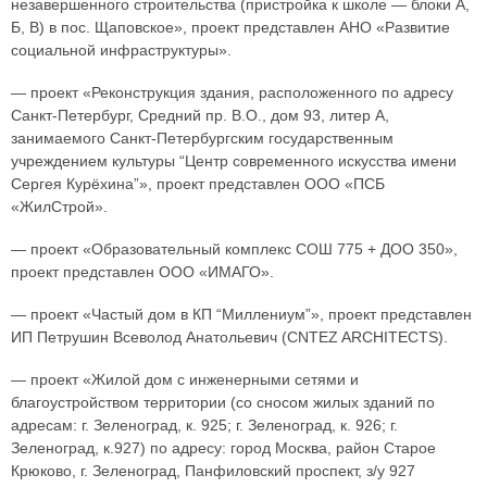
незавершенного строительства (пристройка к школе — блоки А,
Б, В) в пос. Щаповское», проект представлен АНО «Развитие
социальной инфраструктуры».
— проект «Реконструкция здания, расположенного по адресу
Санкт-Петербург, Средний пр. В.О., дом 93, литер А,
занимаемого Санкт-Петербургским государственным
учреждением культуры “Центр современного искусства имени
Сергея Курёхина”», проект представлен ООО «ПСБ
«ЖилСтрой».
— проект «Образовательный комплекс СОШ 775 + ДОО 350»,
проект представлен ООО «ИМАГО».
— проект «Частый дом в КП “Миллениум”», проект представлен
ИП Петрушин Всеволод Анатольевич (CNTEZ ARCHITECTS).
— проект «Жилой дом с инженерными сетями и
благоустройством территории (со сносом жилых зданий по
адресам: г. Зеленоград, к. 925; г. Зеленоград, к. 926; г.
Зеленоград, к.927) по адресу: город Москва, район Старое
Крюково, г. Зеленоград, Панфиловский проспект, з/у 927