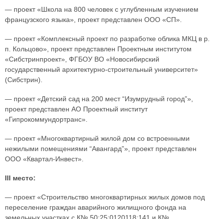
— проект «Школа на 800 человек с углубленным изучением
французского языка», проект представлен ООО «СП».
— проект «Комплексный проект по разработке облика МКЦ в р.
п. Кольцово», проект представлен Проектным институтом
«Сибстринпроект», ФГБОУ ВО «Новосибирский
государственный архитектурно-строительный университет»
(Сибстрин).
— проект «Детский сад на 200 мест “Изумрудный город”»,
проект представлен АО Проектный институт
«Гипрокоммундортранс».
— проект «Многоквартирный жилой дом со встроенными
нежилыми помещениями “Авангард”», проект представлен
ООО «Квартал-Инвест».
III место:
— проект «Строительство многоквартирных жилых домов под
переселение граждан аварийного жилищного фонда на
земельных участках с К№ 50:25:0120118:141 и К№