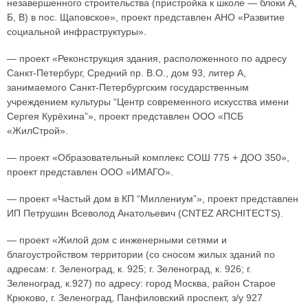
незавершенного строительства (пристройка к школе — блоки А,
Б, В) в пос. Щаповское», проект представлен АНО «Развитие
социальной инфраструктуры».
— проект «Реконструкция здания, расположенного по адресу
Санкт-Петербург, Средний пр. В.О., дом 93, литер А,
занимаемого Санкт-Петербургским государственным
учреждением культуры “Центр современного искусства имени
Сергея Курёхина”», проект представлен ООО «ПСБ
«ЖилСтрой».
— проект «Образовательный комплекс СОШ 775 + ДОО 350»,
проект представлен ООО «ИМАГО».
— проект «Частый дом в КП “Миллениум”», проект представлен
ИП Петрушин Всеволод Анатольевич (CNTEZ ARCHITECTS).
— проект «Жилой дом с инженерными сетями и
благоустройством территории (со сносом жилых зданий по
адресам: г. Зеленоград, к. 925; г. Зеленоград, к. 926; г.
Зеленоград, к.927) по адресу: город Москва, район Старое
Крюково, г. Зеленоград, Панфиловский проспект, з/у 927