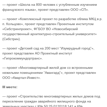
— проект «Школа на 800 человек с углубленным изучением
французского языка», проект представлен ООО «СП».
— проект «Комплексный проект по разработке облика МКЦ в р.
п. Кольцово», проект представлен Проектным институтом
«Сибстринпроект», ФГБОУ ВО «Новосибирский
государственный архитектурно-строительный университет»
(Сибстрин).
— проект «Детский сад на 200 мест “Изумрудный город”»,
проект представлен АО Проектный институт
«Гипрокоммундортранс».
— проект «Многоквартирный жилой дом со встроенными
нежилыми помещениями “Авангард”», проект представлен
ООО «Квартал-Инвест».
III место:
— проект «Строительство многоквартирных жилых домов под
переселение граждан аварийного жилищного фонда на
земельных участках с К№ 50:25:0120118:141 и К№