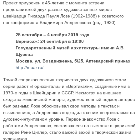
Проект приурочен к 45-летию с момента встречи
представителей двух разных художественных миров –
швейцарца Рихарда Пауля Лозе (1902–1988) и советского
нонконформиста Владимира Андреенкова (род. 1930).
25 сентября – 4 ноября 2019 года
Вернисаж: 24 сентября в 19:00
Государственный музей архитектуры имени А.В.
Щусева
Москва, ул. Воздвиженка, 5/25, Аптекарский приказ
http://muar.ru/
Точкой соприкосновения творчества двух художников стали
серии работ «Горизонтали» и «Вертикали», созданные ими в
1970-е годы в Швейцарии и СССР. Несмотря на внешнее
сходство живописной манеры, художественный подход авторов
был разным: Лозе обосновывал свои методы в текстах и
вычислениях, а Андреенков подходил к своим «вертикалям» на
духовно-интуитивном уровне. Первое знакомство Лозе с
работами Андреенкова, состоявшееся на выставке в цюрихской
галерее Рене Циглер, стало важной вехой в творческой жизни
художников.