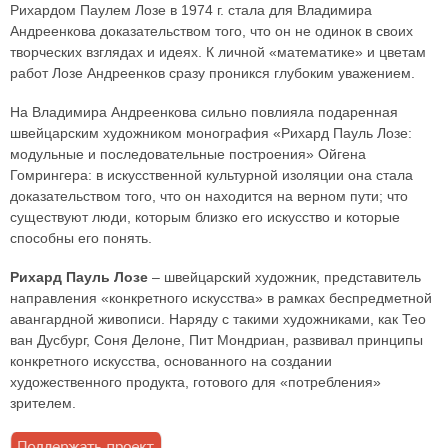
Рихардом Паулем Лозе в 1974 г. стала для Владимира
Андреенкова доказательством того, что он не одинок в своих
творческих взглядах и идеях. К личной «математике» и цветам
работ Лозе Андреенков сразу проникся глубоким уважением.
На Владимира Андреенкова сильно повлияла подаренная
швейцарским художником монография «Рихард Пауль Лозе:
модульные и последовательные построения» Ойгена
Гомрингера: в искусственной культурной изоляции она стала
доказательством того, что он находится на верном пути; что
существуют люди, которым близко его искусство и которые
способны его понять.
Рихард Пауль Лозе
– швейцарский художник, представитель
направления «конкретного искусства» в рамках беспредметной
авангардной живописи. Наряду с такими художниками, как Тео
ван Дусбург, Соня Делоне, Пит Мондриан, развивал принципы
конкретного искусства, основанного на создании
художественного продукта, готового для «потребления»
зрителем.