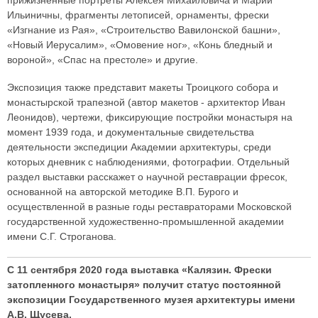
прижизненные портреты Алексея Михайловича и Марии
Ильиничны, фрагменты летописей, орнаменты, фрески
«Изгнание из Рая», «Строительство Вавилонской башни»,
«Новый Иерусалим», «Омовение ног», «Конь бледный и
вороной», «Спас на престоле» и другие.
Экспозиция также представит макеты Троицкого собора и
монастырской трапезной (автор макетов - архитектор Иван
Леонидов), чертежи, фиксирующие постройки монастыря на
момент 1939 года, и документальные свидетельства
деятельности экспедиции Академии архитектуры, среди
которых дневник с наблюдениями, фотографии. Отдельный
раздел выставки расскажет о научной реставрации фресок,
основанной на авторской методике В.П. Бурого и
осуществленной в разные годы реставраторами Московской
государственной художественно-промышленной академии
имени С.Г. Строганова.
С 11 сентября 2020 года выставка «Калязин. Фрески
затопленного монастыря» получит статус постоянной
экспозиции Государственного музея архитектуры имени
А.В. Щусева.