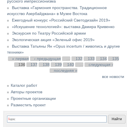
русского импрессионизма
Выставка «Гармония пространства. Традиционное
искусство Азербайджана» в Музее Востока
Ежегодный конкурс «Российский Светодизайн 2019»
«Искушение технологией»: выставка Дамира Кривенко
Экскурсия по Театру Российской армии
Экологическая акция «Зеленый офис 2019»
Выставка Татьяны Ян «Opus incertum / живопись и другие
техники»
Страницы
« первая
‹ предыдущая
…
132
133
134
135
136
137
138
139
140
…
следующая ›
последняя »
все новости
Каталог работ
Авторы проектов
Проектные организации
Разместить проект