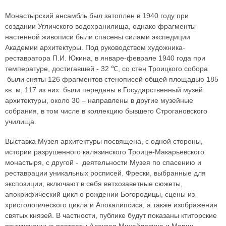
Монастырский ансамбль был затоплен в 1940 году при
создании Угличского водохранилища, однако фрагменты
настенной живописи были спасены силами экспедиции
Академии архитектуры. Под руководством художника-
реставратора П.И. Юкина, в январе-феврале 1940 года при
температуре, достигавшей - 32 ℃, со стен Троицкого собора
были сняты 126 фрагментов стенописей общей площадью 185
кв. м, 117 из них были переданы в Государственный музей
архитектуры, около 30 – направлены в другие музейные
собрания, в том числе в коллекцию бывшего Строгановского
училища.
Выставка Музея архитектуры посвящена, с одной стороны,
истории разрушенного калязинского Троице-Макарьевского
монастыря, с другой - деятельности Музея по спасению и
реставрации уникальных росписей. Фрески, выбранные для
экспозиции, включают в себя ветхозаветные сюжеты,
апокрифический цикл о рождении Богородицы, сцены из
христологического цикла и Апокалипсиса, а также изображения
святых князей. В частности, публике будут показаны ктиторские